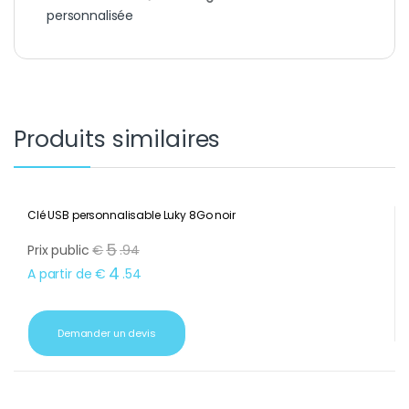
personnalisée
Produits similaires
Clé USB personnalisable Luky 8Go noir
5
Prix public
€
.
94
4
A partir de
€
.
54
Demander un devis