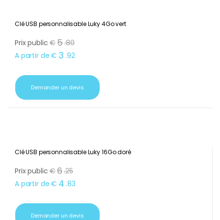
Clé USB personnalisable Luky 4Go vert
5
Prix public
€
.
80
3
A partir de
€
.
92
Demander un devis
Clé USB personnalisable Luky 16Go doré
6
Prix public
€
.
25
4
A partir de
€
.
83
Demander un devis