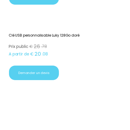
Clé USB personnalisable Luky 128Go doré
26
Prix public
€
.
78
20
A partir de
€
.
08
Demander un devis