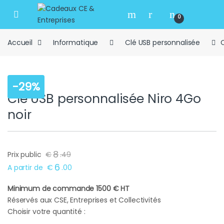
Skip to navigation
Skip to content
Open
0
Accueil
Informatique
Clé USB personnalisée
C
-
29%
Clé USB personnalisée Niro 4Go
noir
8
Prix public
€
.
49
6
A partir de
€
.
00
Minimum de commande 1500 € HT
Réservés aux CSE, Entreprises et Collectivités
Choisir votre quantité :