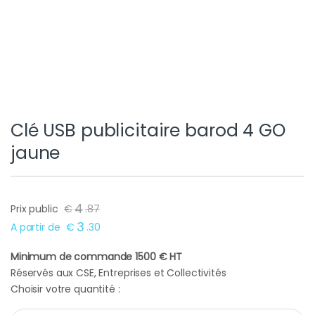
Clé USB publicitaire barod 4 GO
jaune
4
Prix public
€
.
87
3
A partir de
€
.
30
Minimum de commande 1500 € HT
Réservés aux CSE, Entreprises et Collectivités
Choisir votre quantité :
Clé USB publicitaire barod 4 GO jaune quantity