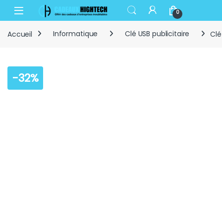
Skip to navigation
Skip to content
Open
0
Accueil
Informatique
Clé USB publicitaire
Clé
-
32%