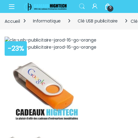
Skip to navigation
Skip to content
Open
0
Accueil
Informatique
Clé USB publicitaire
Clé
-
23%