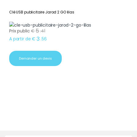
Clé USB publicitaire Jarod 2 GO lilas
5
Prix public
€
.
41
3
A partir de
€
.
56
Demander un devis