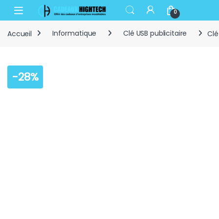
Skip to navigation
Skip to content
Open
0
Accueil
Informatique
Clé USB publicitaire
Clé
-
28%