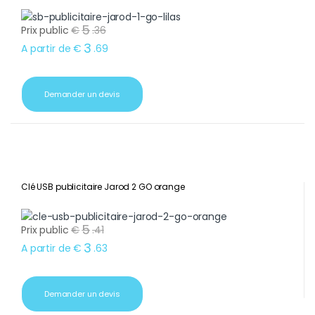
5
Prix public
€
.
36
3
A partir de
€
.
69
Demander un devis
Clé USB publicitaire Jarod 2 GO orange
5
Prix public
€
.
41
3
A partir de
€
.
63
Demander un devis