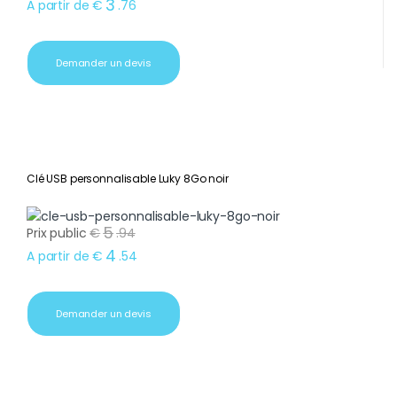
3
A partir de
€
.
76
Demander un devis
Clé USB personnalisable Luky 8Go noir
5
Prix public
€
.
94
4
A partir de
€
.
54
Demander un devis