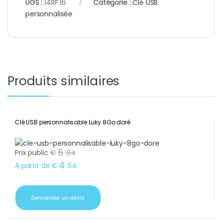
UGS :
14RF.16
Catégorie :
Clé USB
personnalisée
Produits similaires
Clé USB personnalisable Luky 8Go doré
5
Prix public
€
.
94
4
A partir de
€
.
54
Demander un devis