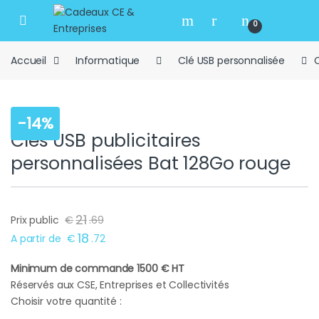
Skip to navigation
Skip to content
Open
0
Accueil
Informatique
Clé USB personnalisée
C
-
14%
Clés USB publicitaires
personnalisées Bat 128Go rouge
21
Prix public
€
.
69
18
A partir de
€
.
72
Minimum de commande 1500 € HT
Réservés aux CSE, Entreprises et Collectivités
Choisir votre quantité :