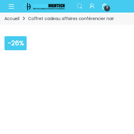
Skip to navigation
Skip to content
Open
0
Accueil
Coffret cadeau affaires conférencier noir
-
26%