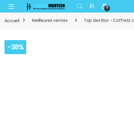
Skip to navigation
Skip to content
Open
0
Accueil
Meilleures ventes
Top des Box - Coffrets 
-
38%