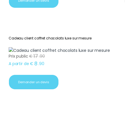
Demander un devis
Cadeau client coffret chocolats luxe sur mesure
17
Prix public
€
.
90
8
A partir de
€
.
90
Demander un devis