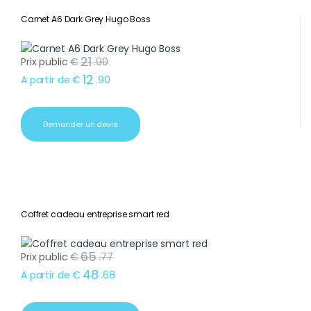
Carnet A6 Dark Grey Hugo Boss
21
Prix public
€
.
90
12
A partir de
€
.
90
Demander un devis
Coffret cadeau entreprise smart red
65
Prix public
€
.
77
48
A partir de
€
.
68