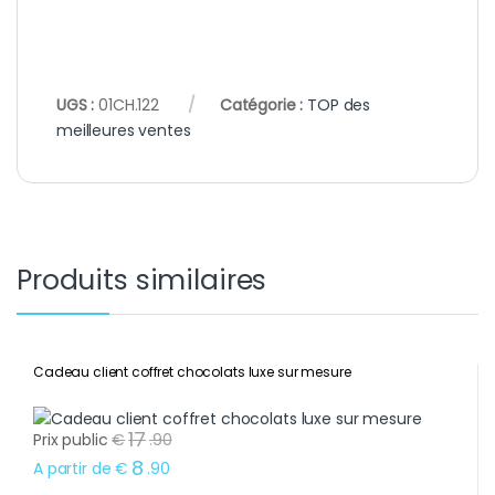
UGS :
01CH.122
Catégorie :
TOP des
meilleures ventes
Produits similaires
Cadeau client coffret chocolats luxe sur mesure
17
Prix public
€
.
90
8
A partir de
€
.
90