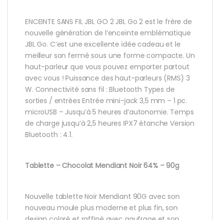
ENCEINTE SANS FIL JBL GO 2 JBL Go 2 est le frère de
nouvelle génération de l’enceinte emblématique
JBL Go. C’est une excellente idée cadeau et le
meilleur son fermé sous une forme compacte. Un
haut-parleur que vous pouvez emporter partout
avec vous ! Puissance des haut-parleurs (RMS) 3
W. Connectivité sans fil : Bluetooth Types de
sorties / entrées Entrée mini-jack 3,5 mm – 1 pc.
microUSB – Jusqu’à 5 heures d’autonomie. Temps
de charge jusqu’à 2,5 heures IPX7 étanche Version
Bluetooth : 4.1.
Tablette – Chocolat Mendiant Noir 64% – 90g
Nouvelle tablette Noir Mendiant 90G avec son
nouveau moule plus moderne et plus fin, son
design coloré et raffiné avec gaufrage et son