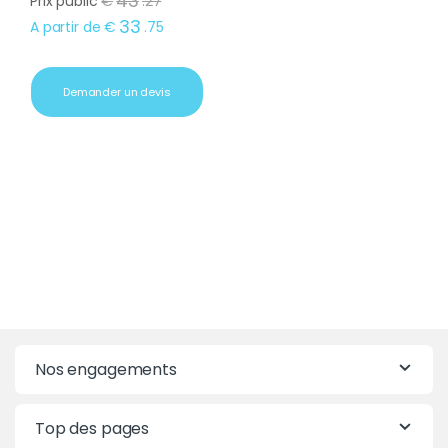
43
Prix public
€
.
27
33
A partir de
€
.
75
Demander un devis
Nos engagements
Top des pages