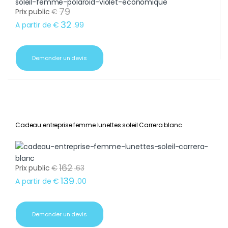
79
Prix public
€
32
A partir de
€
.
99
Demander un devis
Cadeau entreprise femme lunettes soleil Carrera blanc
162
Prix public
€
.
63
139
A partir de
€
.
00
Demander un devis