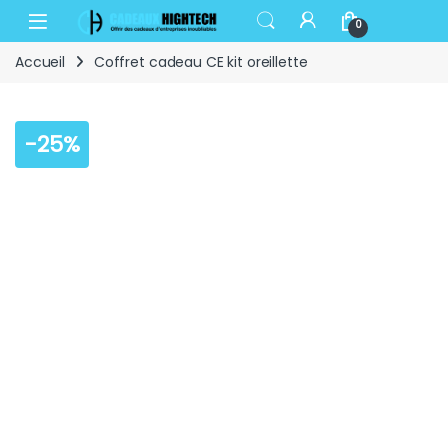
Skip to navigation
Skip to content
Open
0
Accueil
Coffret cadeau CE kit oreillette
-
25%