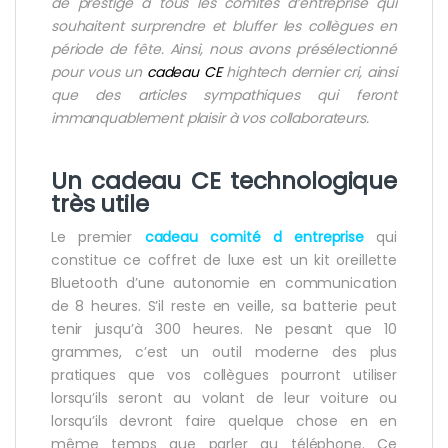
de prestige à tous les
comités d’entreprise
qui
souhaitent surprendre et bluffer les collègues en
période de fête. Ainsi, nous avons présélectionné
pour vous un
cadeau CE
hightech dernier cri, ainsi
que des articles sympathiques qui feront
immanquablement plaisir à vos collaborateurs.
Un
cadeau CE
technologique
très utile
Le premier
cadeau comité d entreprise
qui
constitue ce coffret de luxe est un kit oreillette
Bluetooth d’une autonomie en communication
de 8 heures. S’il reste en veille, sa batterie peut
tenir jusqu’à 300 heures. Ne pesant que 10
grammes, c’est un outil moderne des plus
pratiques que vos collègues pourront utiliser
lorsqu’ils seront au volant de leur voiture ou
lorsqu’ils devront faire quelque chose en en
même temps que parler au téléphone. Ce