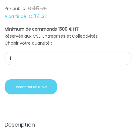
45
Prix public
€
.
76
34
A partir de
€
.
32
Minimum de commande 1500 € HT
Réservés aux CSE, Entreprises et Collectivités
Choisir votre quantité :
Coffret Yankee candle 3 photophores quantity
Demander un devis
Description