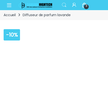
Skip to navigation
Skip to content
Open
0
Accueil
Diffuseur de parfum lavande
-
10%