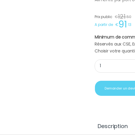
121
Prix public
€
.
50
91
A partir de
€
.
13
Minimum de comm
Réservés aux CSE, En
Choisir votre quanti
Disque dur externe 
Demander un dev
Description