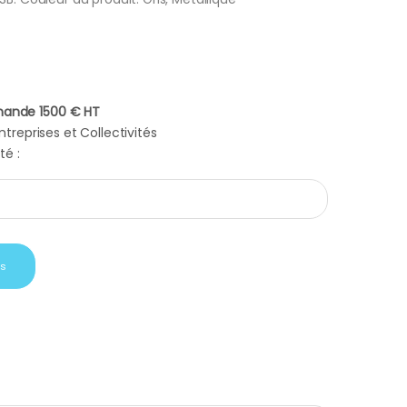
ande 1500 € HT
treprises et Collectivités
té :
Toshiba Canvio 2Tb gris métalique quantity
is