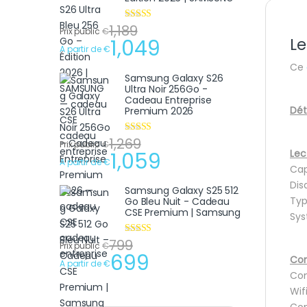
1,189
Note
4.75
Prix public
€
sur 5
Le
1,049
A partir de
€
Ce
Samsung Galaxy S26
Ultra Noir 256Go -
Cadeau Entreprise
Dét
Premium 2026
1,269
Note
4.75
Prix public
€
sur 5
Lec
1,059
A partir de
€
Cap
Disq
Samsung Galaxy S25 512
Typ
Go Bleu Nuit - Cadeau
CSE Premium | Samsung
Sys
799
Note
4.75
Prix public
€
sur 5
699
Con
A partir de
€
Con
Wif
Con