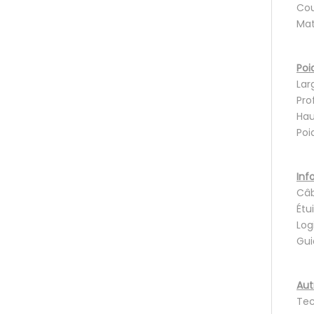
Cou
Mat
Poi
Lar
Pro
Hau
Poi
Inf
Câb
Étui
Log
Guid
Aut
Tec