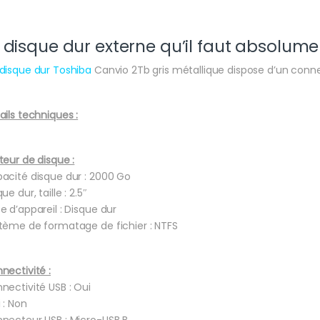
 disque dur externe qu’il faut absolume
disque dur Toshiba
Canvio 2Tb gris métallique dispose d’un conne
ails techniques :
teur de disque :
acité disque dur : 2000 Go
ue dur, taille : 2.5″
e d’appareil : Disque dur
tème de formatage de fichier : NTFS
nectivité :
nectivité USB : Oui
i : Non
necteur USB : Micro-USB B