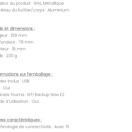
leur du produit : Gris, Métallique
ériau du boîtier/corps : Aluminium
ds et dimensions :
geur : 109 mm
fondeur : 78 mm
teur : 19 mm
ds : 230 g
ormations sur l’emballage :
les inclus : USB
 : Oui
iciels fournis : NTI Backup Now EZ
e d’utilisation : Oui
res caractéristiques :
hnologie de connectivité : Avec fil