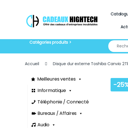
Skip to navigation
Skip to content
Catalog
Act
Search for
Accueil
Disque dur externe Toshiba Canvio 2T
Meilleures ventes
-
25
Informatique
Téléphonie / Connecté
Bureaux / Affaires
Audio