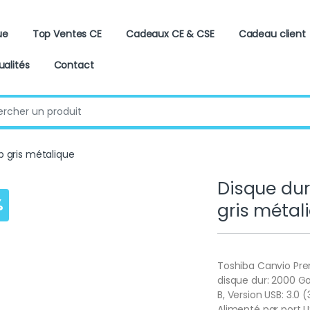
ue
Top Ventes CE
Cadeaux CE & CSE
Cadeau client
ualités
Contact
:
b gris métalique
Disque dur
%
gris métal
Toshiba Canvio Pre
disque dur: 2000 Go,
B, Version USB: 3.0 
Alimenté par port US