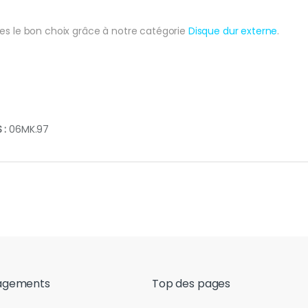
tes le bon choix grâce à notre catégorie
Disque dur externe
.
 :
06MK.97
agements
Top des pages