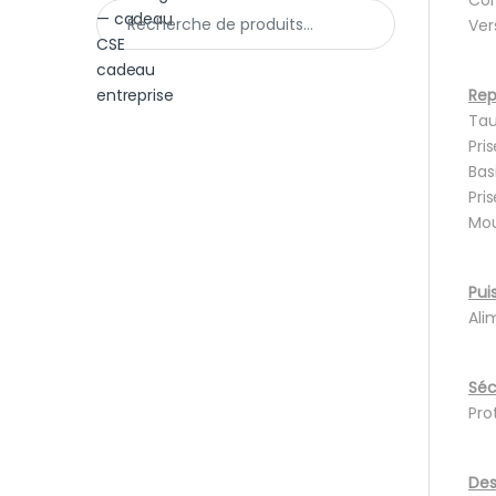
Recherche pour :
Vers
Rep
Tau
Pri
Bas
Pri
Mou
Pui
Ali
Séc
Pro
Des