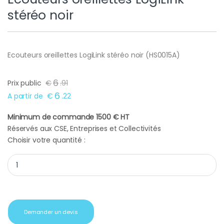
stéréo noir
Ecouteurs oreillettes LogiLink stéréo noir (HS0015A)
6
Prix public
€
.
91
6
A partir de
€
.
22
Minimum de commande 1500 € HT
Réservés aux CSE, Entreprises et Collectivités
Choisir votre quantité :
Écouteurs oreillettes LogiLink stéréo noir quantity
Demander un devis