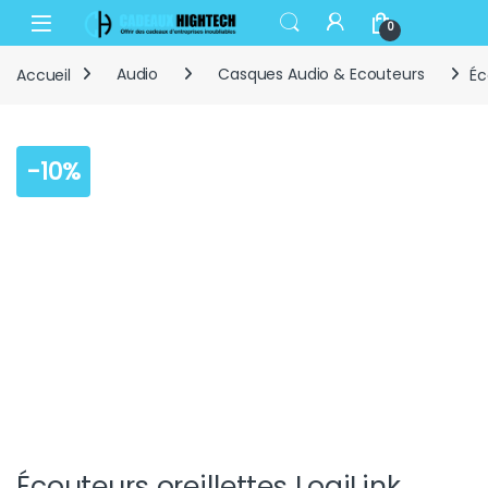
Skip to navigation
Skip to content
Open
0
Accueil
Audio
Casques Audio & Ecouteurs
Éc
-
10%
Écouteurs oreillettes LogiLink