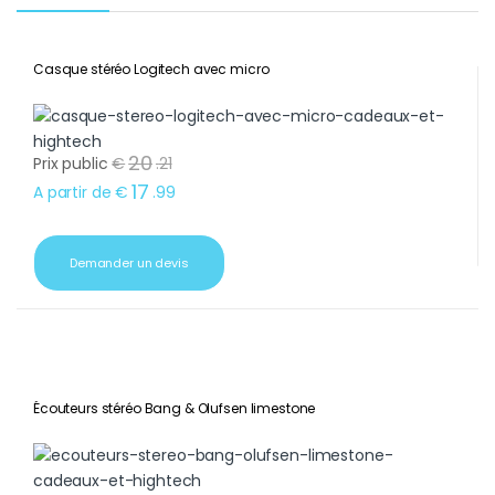
Casque stéréo Logitech avec micro
20
Prix public
€
.
21
17
A partir de
€
.
99
Demander un devis
Écouteurs stéréo Bang & Olufsen limestone