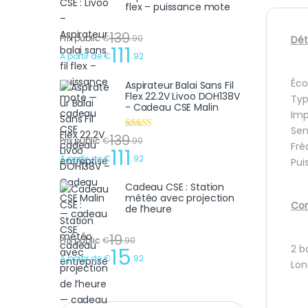
flex – puissance mote
139
Prix public
€
.
90
Dét
111
A partir de
€
.
92
Éco
Aspirateur Balai Sans Fil
Flex 22.2V Livoo DOH138V
Typ
- Cadeau CSE Malin
Imp
Sens
139
Note
4.75
Prix public
€
.
90
Fré
sur 5
111
A partir de
€
.
92
Pui
Cadeau CSE : Station
météo avec projection
Con
de l’heure
19
Prix public
€
.
90
2 b
15
A partir de
€
.
92
Lon
Recherche pour :