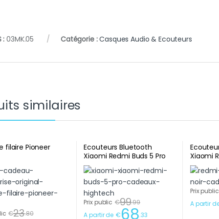
 :
03MK.05
Catégorie :
Casques Audio & Ecouteurs
its similaires
 filaire Pioneer
Ecouteurs Bluetooth
Ecouteur
Xiaomi Redmi Buds 5 Pro
Xiaomi R
Blanc cadeaux d’entreprise
cadeaux
Prix public
99
Prix public
€
.
99
A partir d
68
23
lic
€
.
80
A partir de
€
.
33