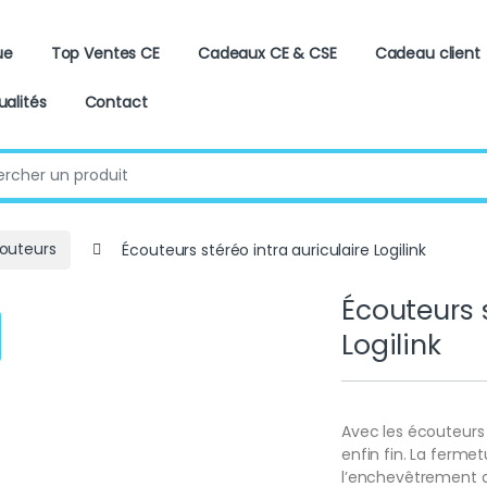
ue
Top Ventes CE
Cadeaux CE & CSE
Cadeau client
ualités
Contact
:
outeurs
Écouteurs stéréo intra auriculaire Logilink
Écouteurs s
Logilink
Avec les écouteurs
enfin fin. La fermet
l’enchevêtrement d