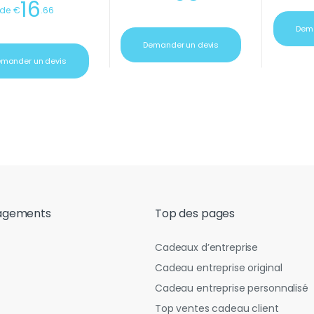
16
 de
€
.
66
Dema
Demander un devis
mander un devis
agements
Top des pages
Cadeaux d’entreprise
Cadeau entreprise original
Cadeau entreprise personnalisé
Top ventes cadeau client