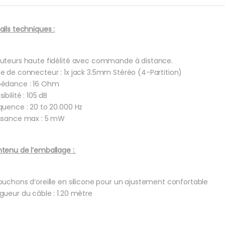
ails techniques :
uteurs haute fidélité avec commande à distance.
e de connecteur : 1x jack 3.5mm Stéréo (4-Partition)
édance : 16 Ohm
ibilité : 105 dB
quence : 20 to 20.000 Hz
ssance max : 5 mW
tenu de l’emballage :
ouchons d’oreille en silicone pour un ajustement confortable
gueur du câble : 1.20 mètre