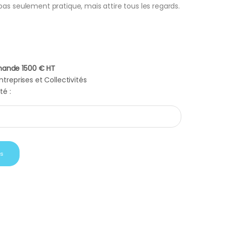
as seulement pratique, mais attire tous les regards.
ande 1500 € HT
treprises et Collectivités
té :
ra auriculaire Logilink quantity
is