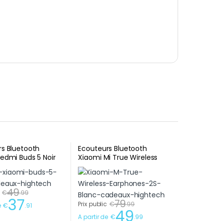
s Bluetooth
Ecouteurs Bluetooth
edmi Buds 5 Noir
Xiaomi Mi True Wireless
 entreprise
Earphones 2S White
cadeaux d’entreprise
49
€
.
99
37
79
Prix public
€
.
99
e
€
.
91
49
A partir de
€
.
99