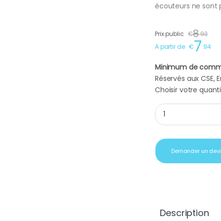
écouteurs ne sont p
8
Prix public
€
.
93
7
A partir de
€
.
94
Minimum de comm
Réservés aux CSE, En
Choisir votre quanti
Écouteurs stéréo int
Demander un dev
Description