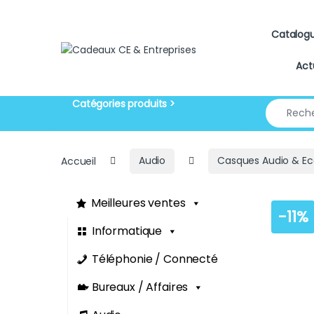
Skip to navigation
Skip to content
Catalog
Act
Search for
Accueil
Audio
Casques Audio & Ec
Meilleures ventes
-
11%
Informatique
Téléphonie / Connecté
Bureaux / Affaires