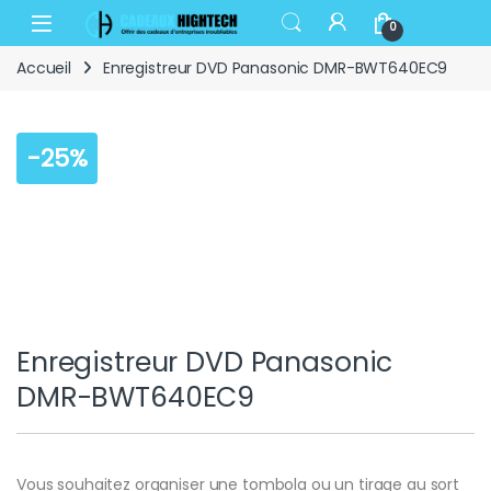
Skip to navigation
Skip to content
Open
0
Accueil
Enregistreur DVD Panasonic DMR-BWT640EC9
-
25%
Enregistreur DVD Panasonic
DMR-BWT640EC9
Vous souhaitez organiser une tombola ou un tirage au sort