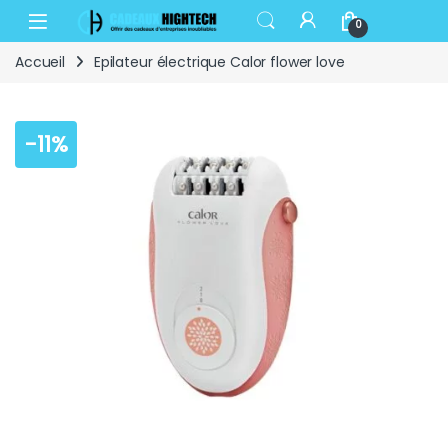
Skip to navigation
Skip to content
Open
0
Accueil
Epilateur électrique Calor flower love
-
11%