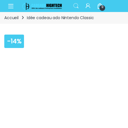
Skip to navigation
Skip to content
Open
0
Accueil
Idée cadeau ado Nintendo Classic
-
14%