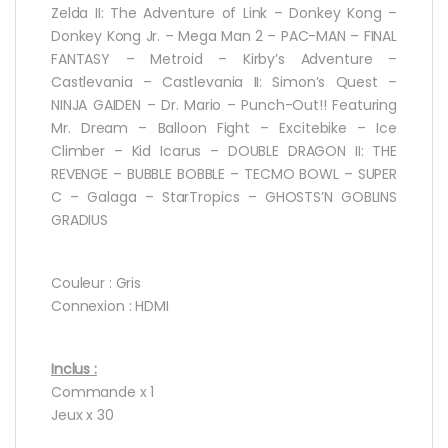
Zelda II: The Adventure of Link – Donkey Kong –
Donkey Kong Jr. – Mega Man 2 – PAC-MAN – FINAL
FANTASY – Metroid – Kirby’s Adventure –
Castlevania – Castlevania II: Simon’s Quest –
NINJA GAIDEN – Dr. Mario – Punch-Out!! Featuring
Mr. Dream – Balloon Fight – Excitebike – Ice
Climber – Kid Icarus – DOUBLE DRAGON II: THE
REVENGE – BUBBLE BOBBLE – TECMO BOWL – SUPER
C – Galaga – StarTropics – GHOSTS’N GOBLINS
GRADIUS
Couleur : Gris
Connexion : HDMI
Inclus :
Commande x 1
Jeux x 30