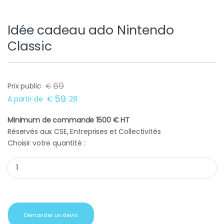
Idée cadeau ado Nintendo
Classic
69
Prix public
€
59
A partir de
€
.
28
Minimum de commande 1500 € HT
Réservés aux CSE, Entreprises et Collectivités
Choisir votre quantité :
Idée cadeau ado Nintendo Classic quantity
Demander un devis