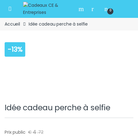
Skip to navigation
Skip to content
Open
0
Accueil
Idée cadeau perche à selfie
-
13%
Idée cadeau perche à selfie
4
Prix public
€
.
72