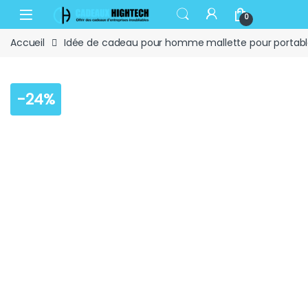
Skip to navigation
Skip to content
Open
0
Accueil
Idée de cadeau pour homme mallette pour portabl
-
24%