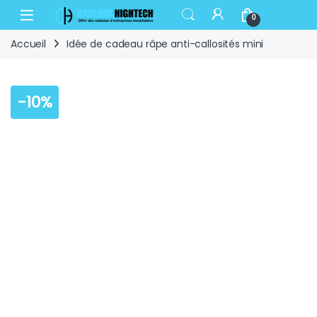
Skip to navigation
Skip to content
Open
0
Accueil
Idée de cadeau râpe anti-callosités mini
-
10%