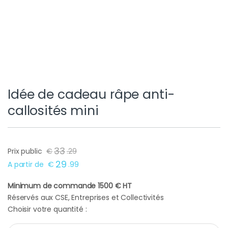
Idée de cadeau râpe anti-
callosités mini
33
Prix public
€
.
29
29
A partir de
€
.
99
Minimum de commande 1500 € HT
Réservés aux CSE, Entreprises et Collectivités
Choisir votre quantité :
Idée de cadeau râpe anti-callosités mini quantity