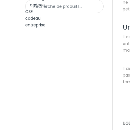
Recherche pour :
ne 
pet
Un
Il 
ent
mar
Il 
pas
tem
UGS