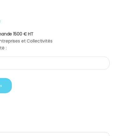
8
ande 1500 € HT
treprises et Collectivités
té :
th noir metal quantity
is