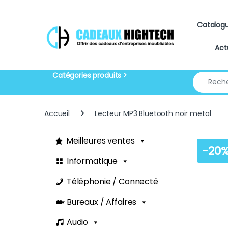
Skip to navigation
Skip to content
Catalog
Act
Search for
Accueil
Lecteur MP3 Bluetooth noir metal
Meilleures ventes
-
20
Informatique
Téléphonie / Connecté
Bureaux / Affaires
Audio