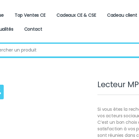
ue
Top Ventes CE
Cadeaux CE & CSE
Cadeau client
ualités
Contact
:
Lecteur MP
%
Si vous êtes la re
vos acteurs sociaux
C’est un bon choix
satisfaction à vos p
sont réunies dans ce