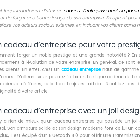
st toujours judicieux d’offrir un
cadeau d’entreprise haut de gam
but de forger une bonne image de son entreprise. En optant pour ce
isfaire vos acteurs sociaux externes, en incluant vos clients par l
 cadeau d’entreprise pour votre presti
ment forger un noble prestige et une grande notoriété ? En sat
ndement à l’évolution de votre entreprise. En général, ce sont 
les clients. En effet, c’est un
cadeau entreprise
haut de gamme qui
l’année. D’ailleurs, vous pourrez l’offrir en tant que cadeau de f
cadeaux d’affaires, cela fera toujours l’affaire. N’oubliez pas d
iginalité à votre article.
 cadeau d’entreprise avec un joli desi
n’y a rien de mieux qu’un cadeau entreprise qui possède un joli 
al. Son armature solide et son design moderne font de lui un ca
plus, il est équipé d’un Bluetooth 4.0 pour offrir une transmissi