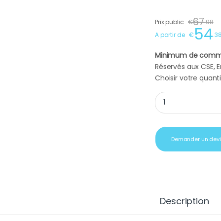
67
Prix public
€
.
98
54
A partir de
€
.
3
Minimum de comm
Réservés aux CSE, En
Choisir votre quanti
Lecteur MP3 Bluetoo
Demander un dev
Description