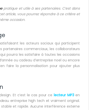
me
pratique et utile à ses partenaires. C’est dans
t article, vous pourrez répondre à ce critère et
a même occasion.
ge
isfaisant les acteurs sociaux qui participent
les partenaires commerciaux, les collaborateurs
 pourra les satisfaire à toutes les occasions
in d’année ou cadeau d’entreprise noel ou encore
’en faire la personnalisation pour ajouter plus
gn
design. Et c’est le cas pour ce
lecteur MP3
en
deau entreprise high tech et vraiment original.
on stable et rapide. Aucune interférence externe