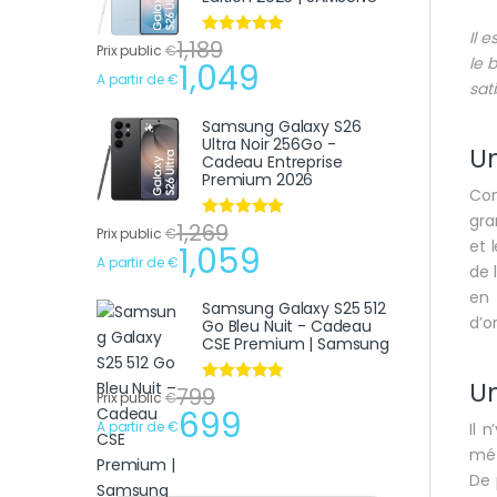
Il e
1,189
Note
4.75
Prix public
€
le 
sur 5
1,049
A partir de
€
sat
Samsung Galaxy S26
Ultra Noir 256Go -
Un
Cadeau Entreprise
Premium 2026
Com
gra
1,269
Note
4.75
Prix public
€
et 
sur 5
1,059
A partir de
€
de 
en 
Samsung Galaxy S25 512
d’or
Go Bleu Nuit - Cadeau
CSE Premium | Samsung
Un
799
Note
4.75
Prix public
€
sur 5
699
A partir de
€
Il 
mét
De 