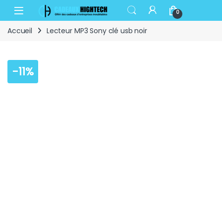
Skip to navigation
Skip to content
Open
0
Accueil
Lecteur MP3 Sony clé usb noir
-
11%