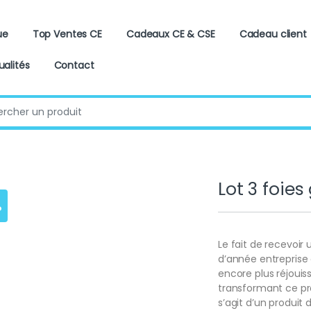
ue
Top Ventes CE
Cadeaux CE & CSE
Cadeau client
ualités
Contact
:
Lot 3 foie
%
Le fait de recevoir
d’année entreprise 
encore plus réjouis
transformant ce pr
s’agit d’un produit