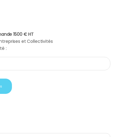
ande 1500 € HT
treprises et Collectivités
té :
nard quantity
is