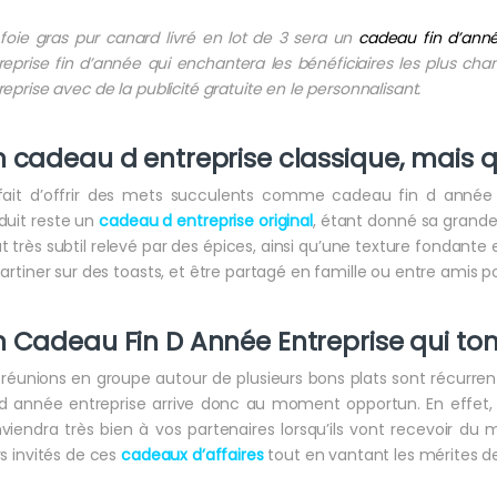
foie gras pur canard livré en lot de 3 sera un
cadeau fin d’anné
reprise fin d’année qui enchantera les bénéficiaires les plus cha
reprise avec de la publicité gratuite en le personnalisant.
 cadeau d entreprise classique, mais 
fait d’offrir des mets succulents comme cadeau fin d année 
duit reste un
cadeau d entreprise original
, étant donné sa grande
t très subtil relevé par des épices, ainsi qu’une texture fondant
tartiner sur des toasts, et être partagé en famille ou entre amis 
 Cadeau Fin D Année Entreprise qui to
 réunions en groupe autour de plusieurs bons plats sont récurre
 d année entreprise arrive donc au moment opportun. En effet, 
viendra très bien à vos partenaires lorsqu’ils vont recevoir du m
rs invités de ces
cadeaux d’affaires
tout en vantant les mérites de