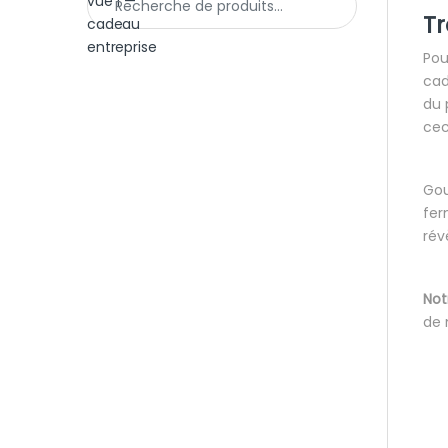
Tr
Pou
cad
du 
cec
Gou
fer
rév
Not
de 