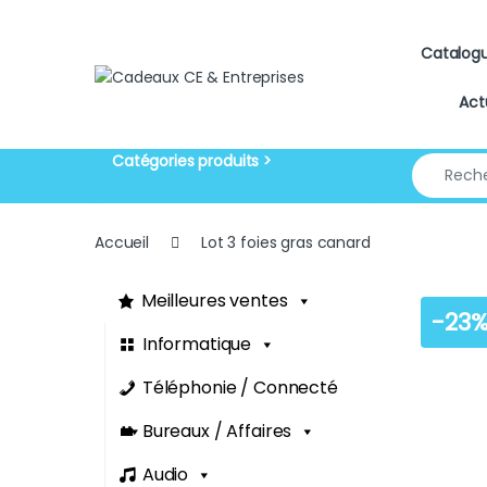
Skip to navigation
Skip to content
Catalog
Act
Search for
Accueil
Lot 3 foies gras canard
Meilleures ventes
-
23
Informatique
Téléphonie / Connecté
Bureaux / Affaires
Audio