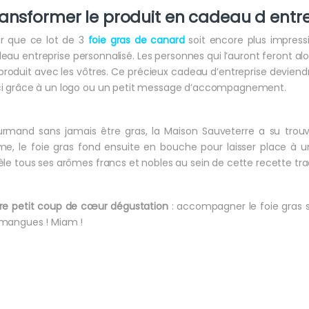
ansformer le produit en cadeau d entre
r que ce lot de 3
foie gras de canard
soit encore plus impress
eau entreprise personnalisé. Les personnes qui l’auront feront alor
produit avec les vôtres. Ce précieux cadeau d’entreprise devien
i grâce à un logo ou un petit message d’accompagnement.
rmand sans jamais être gras, la Maison Sauveterre a su trouv
me, le foie gras fond ensuite en bouche pour laisser place à u
èle tous ses arômes francs et nobles au sein de cette recette tradi
re petit coup de cœur dégustation
: accompagner le foie gras s
mangues ! Miam !