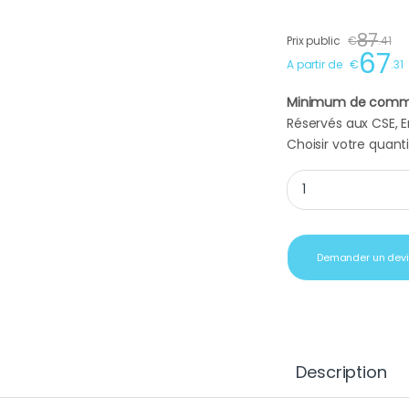
87
Prix public
€
.
41
67
A partir de
€
.
31
Minimum de comm
Réservés aux CSE, En
Choisir votre quanti
Lot 3 foies gras ca
Demander un dev
Description