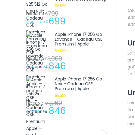
Ce 
799
Note
4.75
Prix public
€
sur 5
ent
699
A partir de
€
ent
Apple iPhone 17 256 Go
Lavande - Cadeau CSE
Un
Premium | Apple
Le 
1,069
Note
4.75
Prix public
€
pro
sur 5
846
A partir de
€
goû
se 
Apple iPhone 17 256 Go
Noir - Cadeau CSE
Premium | Apple
Un
1,069
Note
4.75
Les
Prix public
€
sur 5
846
fin
A partir de
€
con
leu
Recherche pour :