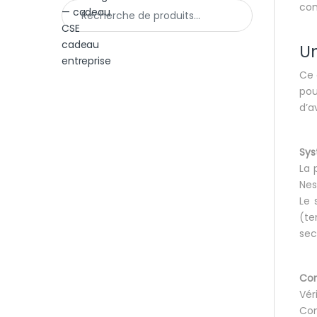
Recherche pour :
com
Un
Ce 
pou
d’av
Sys
La 
Nes
Le 
(te
sec
Con
Vér
Com