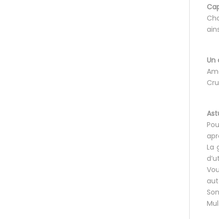
Cap
Cha
ain
Un 
Ama
Cru
Ast
Pou
apr
La 
d’u
Vou
aut
Son
Mul