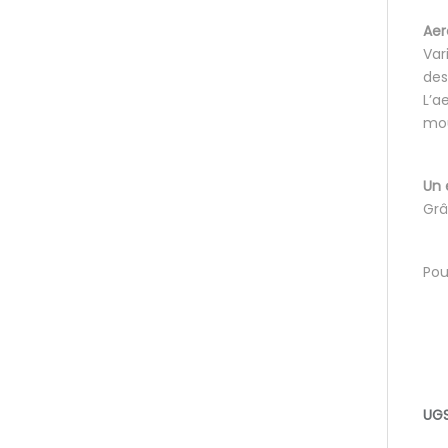
Aer
Var
des
L’a
mou
Un 
Grâ
Pou
UGS