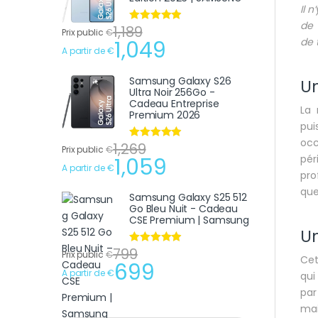
Il 
de 
1,189
Note
4.75
Prix public
€
sur 5
de 
1,049
A partir de
€
Samsung Galaxy S26
U
Ultra Noir 256Go -
Cadeau Entreprise
La 
Premium 2026
pui
occ
1,269
Note
4.75
Prix public
€
sur 5
pér
1,059
A partir de
€
pro
que
Samsung Galaxy S25 512
Go Bleu Nuit - Cadeau
CSE Premium | Samsung
Un
799
Note
4.75
Prix public
€
Cet
sur 5
699
A partir de
€
qui
par
mai