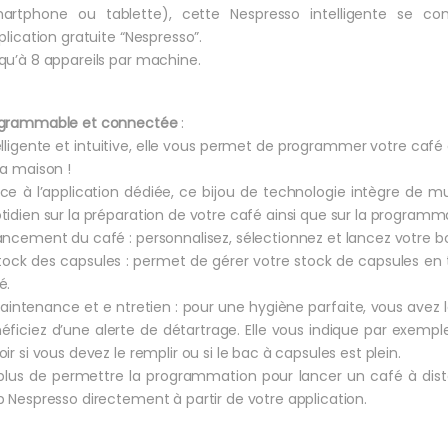
artphone ou tablette), cette Nespresso intelligente se c
pplication gratuite “Nespresso”.
qu’à 8 appareils par machine.
grammable et connectée
:
elligente et intuitive, elle vous permet de programmer votre café d
la maison !
ce à l’application dédiée, ce bijou de technologie intègre de mul
tidien sur la préparation de votre café ainsi que sur la program
ancement du café : personnalisez, sélectionnez et lancez votre bo
tock des capsules : permet de gérer votre stock de capsules en 
é.
aintenance et e ntretien : pour une hygiène parfaite, vous avez la
éficiez d’une alerte de détartrage. Elle vous indique par exemple
oir si vous devez le remplir ou si le bac à capsules est plein.
plus de permettre la programmation pour lancer un café à dist
b Nespresso directement à partir de votre application.