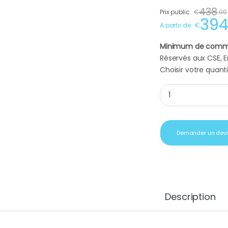
438
Prix public
€
.
00
39
A partir de
€
Minimum de comm
Réservés aux CSE, En
Choisir votre quanti
Machine à café Krup
Demander un dev
Description