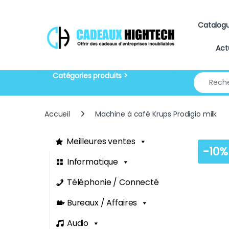
Skip to navigation
Skip to content
Catalog
Act
Search for
Accueil
Machine à café Krups Prodigio milk
Meilleures ventes
-
10%
Informatique
Téléphonie / Connecté
Bureaux / Affaires
Audio