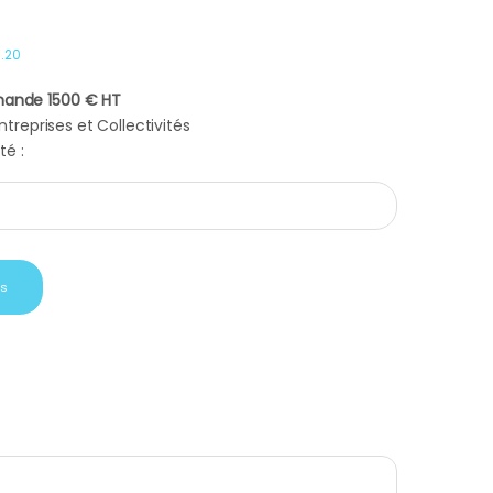
4
.
20
ande 1500 € HT
treprises et Collectivités
té :
s Prodigio milk quantity
is