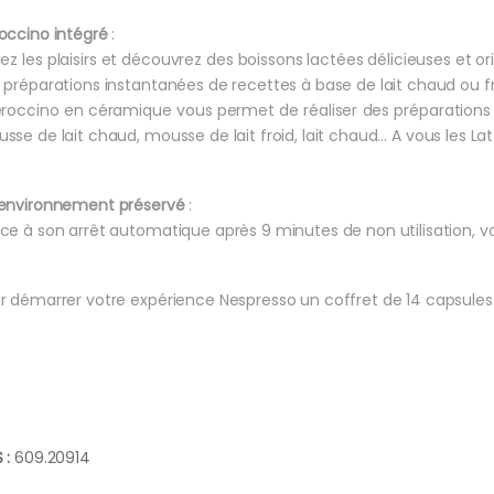
occino intégré
:
iez les plaisirs et découvrez des boissons lactées délicieuses et or
 préparations instantanées de recettes à base de lait chaud ou fr
eroccino en céramique vous permet de réaliser des préparations 
sse de lait chaud, mousse de lait froid, lait chaud… A vous les L
environnement préservé
:
ce à son arrêt automatique après 9 minutes de non utilisation, v
r démarrer votre expérience Nespresso un coffret de 14 capsules 
 :
609.20914