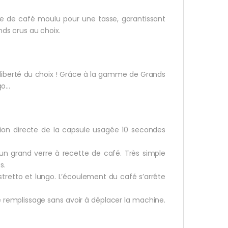
e de café moulu pour une tasse, garantissant
nds crus au choix.
 liberté du choix ! Grâce à la gamme de Grands
go…
tion directe de la capsule usagée 10 secondes
 un grand verre à recette de café. Très simple
s.
istretto et lungo. L’écoulement du café s’arrête
le remplissage sans avoir à déplacer la machine.