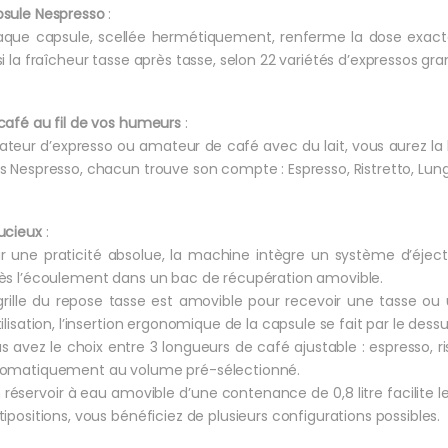
sule Nespresso
:
que capsule, scellée hermétiquement, renferme la dose exact
si la fraîcheur tasse après tasse, selon 22 variétés d’expressos gra
café au fil de vos humeurs
:
teur d’expresso ou amateur de café avec du lait, vous aurez la
s Nespresso, chacun trouve son compte : Espresso, Ristretto, Lun
ucieux
:
r une praticité absolue, la machine intègre un système d’éjec
ès l’écoulement dans un bac de récupération amovible.
grille du repose tasse est amovible pour recevoir une tasse ou
tilisation, l’insertion ergonomique de la capsule se fait par le dessu
s avez le choix entre 3 longueurs de café ajustable : espresso, r
omatiquement au volume pré-sélectionné.
 réservoir à eau amovible d’une contenance de 0,8 litre facilite 
tipositions, vous bénéficiez de plusieurs configurations possibles.