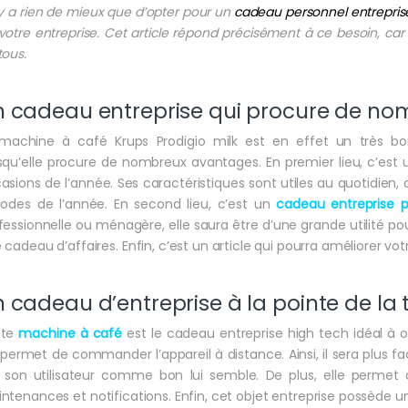
n’y a rien de mieux que d’opter pour un
cadeau personnel entrepris
votre entreprise. Cet article répond précisément à ce besoin, car il
tous.
n cadeau entreprise qui procure de n
machine à café Krups Prodigio milk est en effet un très bo
squ’elle procure de nombreux avantages. En premier lieu, c’est 
asions de l’année. Ses caractéristiques sont utiles au quotidien, do
iodes de l’année. En second lieu, c’est un
cadeau entreprise
p
fessionnelle ou ménagère, elle saura être d’une grande utilité pou
 cadeau d’affaires. Enfin, c’est un article qui pourra améliorer votr
 cadeau d’entreprise à la pointe de la
te
machine à café
est le cadeau entreprise high tech idéal à off
 permet de commander l’appareil à distance. Ainsi, il sera plus fac
 son utilisateur comme bon lui semble. De plus, elle permet de
ntenances et notifications. Enfin, cet objet entreprise possède un