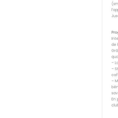
(sm
l’a
Jus
Pro
Int
de 
Grâ
quo
– L
– S
caf
– M
bén
sav
En 
clu