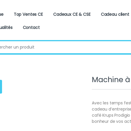
ue
Top Ventes CE
Cadeaux CE & CSE
Cadeau client
ualités
Contact
:
Machine à 
Avec les temps fest
cadeau d’entreprise
café Krups Prodigio 
bonheur de vos acte