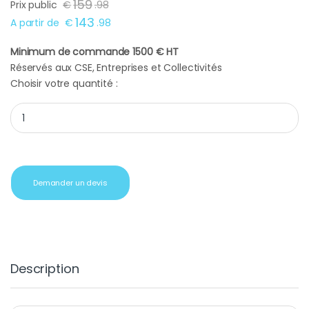
159
Prix public
€
.
98
143
A partir de
€
.
98
Minimum de commande 1500 € HT
Réservés aux CSE, Entreprises et Collectivités
Choisir votre quantité :
Machine à café Senseo beige crème quantity
Demander un devis
Description