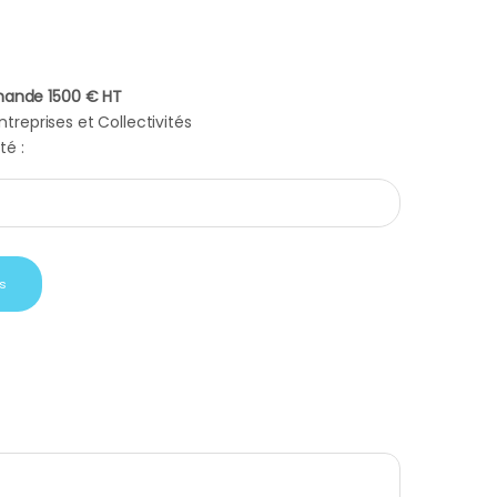
ande 1500 € HT
treprises et Collectivités
té :
 vert quantity
s