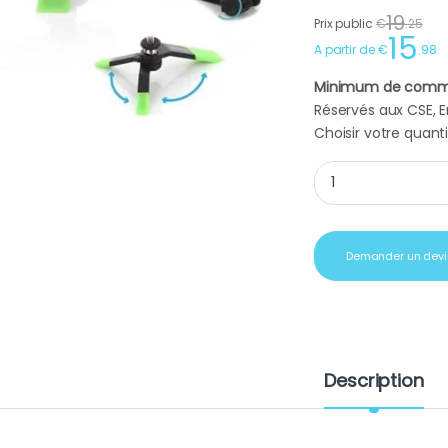
19
Prix public
€
.
25
15
A partir de
€
.
98
Minimum de comm
Réservés aux CSE, En
Choisir votre quanti
Mini trépied noir et
Demander un devi
Description