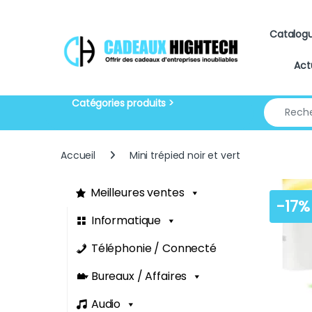
Skip to navigation
Skip to content
Catalog
Act
Search for
Accueil
Mini trépied noir et vert
Meilleures ventes
-
17%
Informatique
Téléphonie / Connecté
Bureaux / Affaires
Audio