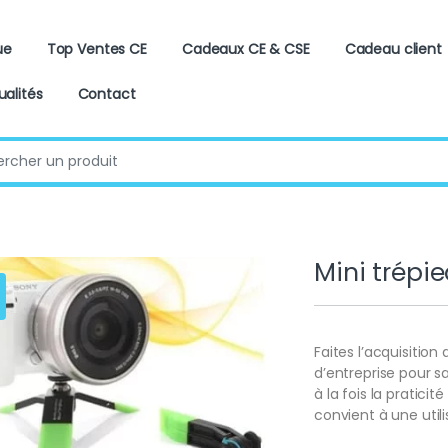
ue
Top Ventes CE
Cadeaux CE & CSE
Cadeau client
ualités
Contact
:
Mini trépie
Faites l’acquisitio
d’entreprise pour sa
à la fois la praticit
convient à une utili