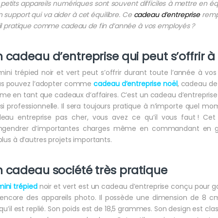
 petits appareils numériques sont souvent difficiles à mettre en équ
n support qui va aider à cet équilibre. Ce
cadeau d’entreprise
rempl
il pratique comme cadeau de fin d’année à vos employés ?
 cadeau d’entreprise qui peut s’offrir 
mini trépied noir et vert peut s’offrir durant toute l’année à vo
s pouvez l’adopter comme
cadeau
d’entreprise noël
, cadeau de
e en tant que cadeaux d’affaires. C’est un cadeau d’entreprise q
si professionnelle. Il sera toujours pratique à n’importe quel mo
eau entreprise pas cher, vous avez ce qu’il vous faut ! Cet
ngendrer d’importantes charges même en commandant en gran
plus à d’autres projets importants.
 cadeau société très pratique
mini trépied
noir et vert est un cadeau d’entreprise conçu pour ga
encore des appareils photo. Il possède une dimension de 8 cm 
squ’il est replié. Son poids est de 18,5 grammes. Son design est cla