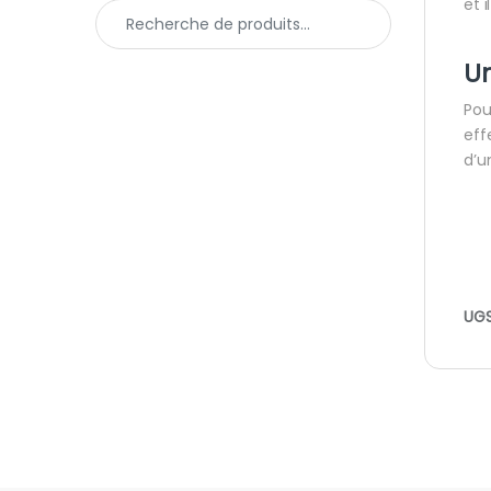
et 
Recherche pour :
Un
Pou
eff
d’u
UGS