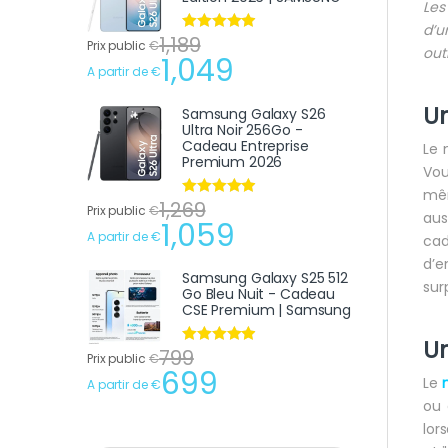
Les
d’u
1,189
Note
4.75
Prix public
€
out
sur 5
1,049
A partir de
€
Un
Samsung Galaxy S26
Ultra Noir 256Go -
Cadeau Entreprise
Le 
Premium 2026
Vou
mêm
1,269
Note
4.75
Prix public
€
aus
sur 5
1,059
A partir de
€
cad
d’e
Samsung Galaxy S25 512
sur
Go Bleu Nuit - Cadeau
CSE Premium | Samsung
Un
799
Note
4.75
Prix public
€
sur 5
699
Le
A partir de
€
ou 
lor