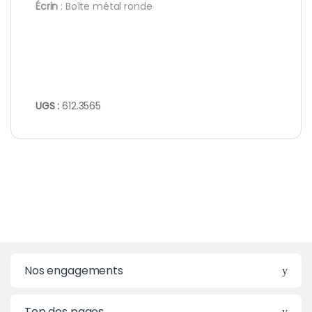
Écrin
: Boîte métal ronde
UGS :
612.3565
Nos engagements
Top des pages