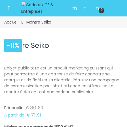
Skip to navigation
Skip to content
Open
0
Accueil
Montre Seiko
Montre Seiko
-
11%
L’objet publicitaire est un produit marketing puissant qui
peut permettre à une entreprise de faire connaitre sa
marque et de fidéliser sa clientèle. Réalisez une campagne
de communication par l’objet efficace en offrant cette
montre Seiko en tant que cadeau publicitaire.
80
Prix public
€
.
80
71
A partir de
€
.
91