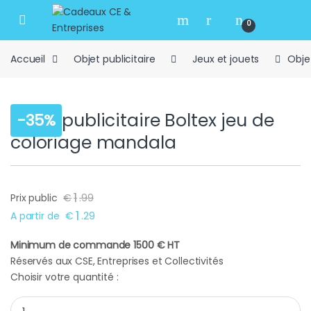
Skip to navigation
Skip to content
Open
0
Accueil
Objet publicitaire
Jeux et jouets
Obje
Objet publicitaire Boltex jeu de
-
35%
coloriage mandala
1
Prix public
€
.
99
1
A partir de
€
.
29
Minimum de commande 1500 € HT
Réservés aux CSE, Entreprises et Collectivités
Choisir votre quantité :
Objet publicitaire Boltex jeu de coloriage mandala quantity