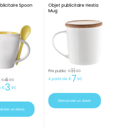
blicitaire Spoon
Objet publicitaire Hestia
Mug
11
Prix public
€
.
90
7
4
A partir de
€
.
90
€
.
90
3
e
€
.
90
Demander un devis
nder un devis