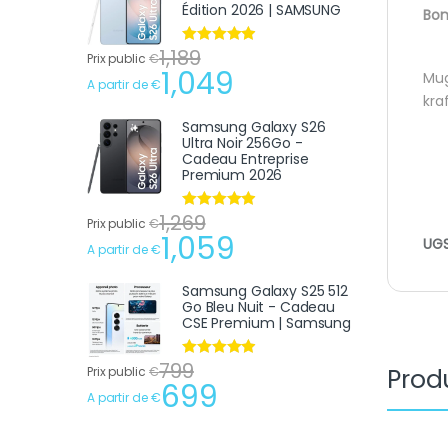
Édition 2026 | SAMSUNG
Bon
1,189
Note
4.75
Prix public
€
sur 5
1,049
Mug
A partir de
€
kraf
Samsung Galaxy S26
Ultra Noir 256Go -
Cadeau Entreprise
Premium 2026
1,269
Note
4.75
Prix public
€
sur 5
1,059
UGS
A partir de
€
Samsung Galaxy S25 512
Go Bleu Nuit - Cadeau
CSE Premium | Samsung
799
Note
4.75
Produ
Prix public
€
sur 5
699
A partir de
€