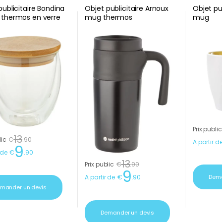
publicitaire Bondina
Objet publicitaire Arnoux
Objet pu
thermos en verre
mug thermos
mug
Prix public
13
lic
€
.
90
A partir d
9
 de
€
.
90
13
Prix public
€
.
90
9
A partir de
€
.
90
Dema
mander un devis
Demander un devis