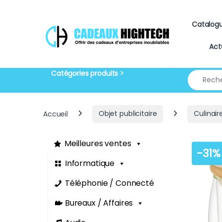
Skip to navigation
Skip to content
Catalog
Act
Search for
Accueil
Objet publicitaire
Culinair
Meilleures ventes
-
31%
Informatique
Téléphonie / Connecté
Bureaux / Affaires