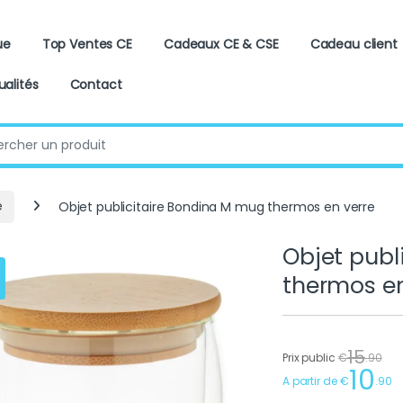
ue
Top Ventes CE
Cadeaux CE & CSE
Cadeau client
ualités
Contact
:
e
Objet publicitaire Bondina M mug thermos en verre
Objet publ
thermos en
15
Prix public
€
.
90
10
A partir de
€
.
90