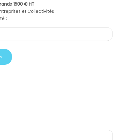
ande 1500 € HT
treprises et Collectivités
té :
 Bondina M mug thermos en verre quantity
s