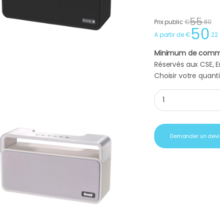
55
Prix public
€
.
80
50
A partir de
€
.
22
Minimum de comm
Réservés aux CSE, En
Choisir votre quanti
Enceinte bluetooth
Demander un devi