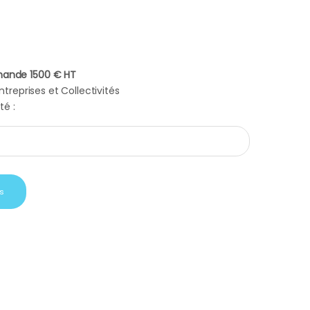
ande 1500 € HT
treprises et Collectivités
té :
 noire compacte quantity
s