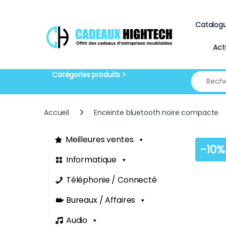
Skip to navigation
Skip to content
Catalog
Act
Search for
Accueil
Enceinte bluetooth noire compacte
Meilleures ventes
-
10%
Informatique
Téléphonie / Connecté
Bureaux / Affaires
Audio