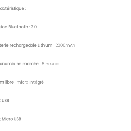
actéristique
:
sion Bluetooth
: 3.0
terie rechargeable Lithium
: 2000mAh
onomie en marche
: 8 heures
ns libre
: micro intégré
t USB
t Micro USB