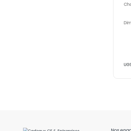
Cha
Dim
UGS
Nos eng