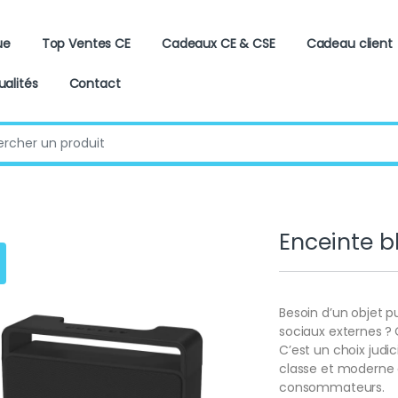
ue
Top Ventes CE
Cadeaux CE & CSE
Cadeau client
ualités
Contact
:
Enceinte b
Besoin d’un objet p
sociaux externes ?
C’est un choix judi
classe et moderne 
consommateurs.