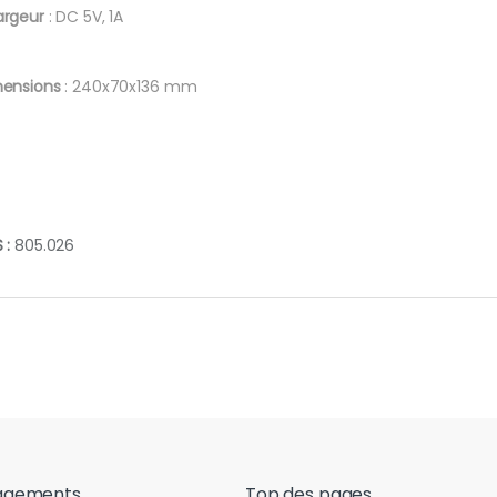
rgeur
: DC 5V, 1A
ensions
: 240x70x136 mm
 :
805.026
agements
Top des pages