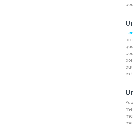
pou
Un
L’
en
pro
qua
cou
por
aut
est
Un
Pou
met
mar
met