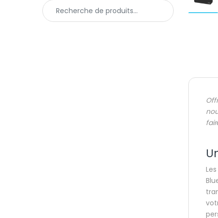
Recherche pour :
Off
nou
fai
Un
Les
Blu
tra
vot
per