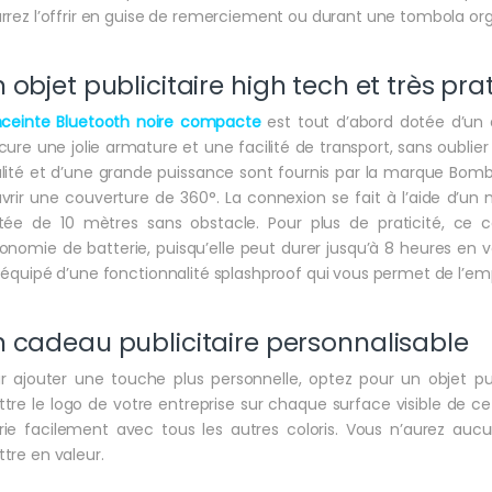
rrez l’offrir en guise de remerciement ou durant une tombola org
 objet publicitaire high tech et très pra
ceinte Bluetooth noire compacte
est tout d’abord dotée d’un
cure une jolie armature et une facilité de transport, sans oublier
lité et d’une grande puissance sont fournis par la marque Bom
vrir une couverture de 360°. La connexion se fait à l’aide d’un
tée de 10 mètres sans obstacle. Pour plus de praticité, ce c
onomie de batterie, puisqu’elle peut durer jusqu’à 8 heures en 
 équipé d’une fonctionnalité splashproof qui vous permet de l’emp
 cadeau publicitaire personnalisable
r ajouter une touche plus personnelle, optez pour un objet pub
tre le logo de votre entreprise sur chaque surface visible de cet 
ie facilement avec tous les autres coloris. Vous n’aurez au
tre en valeur.