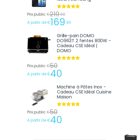
219
Note
4.75
Prix public
€
.
90
sur 5
169
A partir de
€
.
90
Grille-pain DOMO
DO963T 2 fentes 800W -
Cadeau CSE Idéal |
DOMO
50
Note
4.75
Prix public
€
sur 5
40
A partir de
€
Machine à Pâtes Inox -
Cadeau CSE Idéal Cuisine
Maison
50
Note
4.75
Prix public
€
sur 5
40
A partir de
€