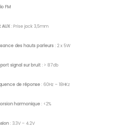
io FM
t AUX
: Prise jack 3,5mm
ssance des hauts parleurs
: 2 x 5W
port signal sur bruit
: > 87db
quence de réponse
: 60Hz – 18HKz
torsion
harmonique
: <2%
sion
: 3.3V – 4.2V