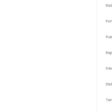
Rad
Por
Pui
Rap
Fré
Dis
Ten