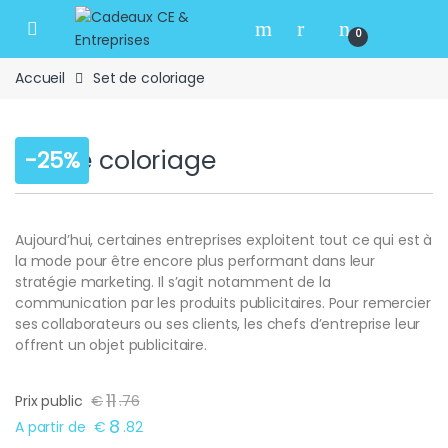
Skip to navigation
Skip to content
Open
0
Accueil
Set de coloriage
Set de coloriage
-
25%
Aujourd’hui, certaines entreprises exploitent tout ce qui est à
la mode pour être encore plus performant dans leur
stratégie marketing. Il s’agit notamment de la
communication par les produits publicitaires. Pour remercier
ses collaborateurs ou ses clients, les chefs d’entreprise leur
offrent un objet publicitaire.
11
Prix public
€
.
76
8
A partir de
€
.
82