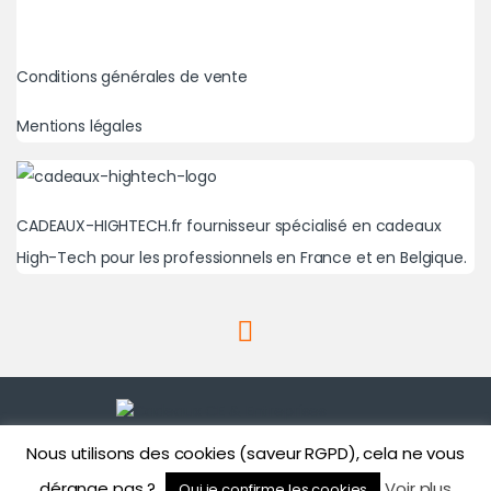
Conditions générales de vente
Mentions légales
CADEAUX-HIGHTECH.fr fournisseur spécialisé en cadeaux
High-Tech pour les professionnels en France et en Belgique.
Nous utilisons des cookies (saveur RGPD), cela ne vous
Une question? Un besoin?
01 71 43 43 86
dérange pas ?
Voir plus
Oui je confirme les cookies