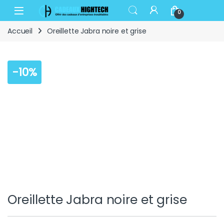
Skip to navigation
Skip to content
Open
0
Accueil
Oreillette Jabra noire et grise
-
10%
Oreillette Jabra noire et grise