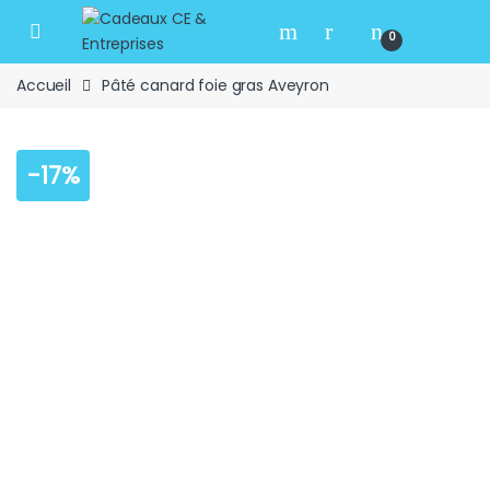
Skip to navigation
Skip to content
Open
0
Accueil
Pâté canard foie gras Aveyron
-
17%