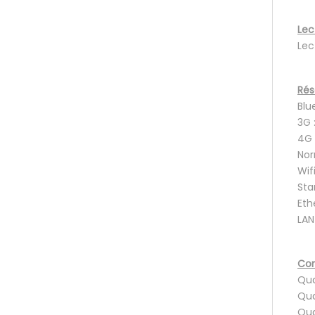
Lec
Lec
Rés
Blu
3G 
4G 
Nor
Wifi
Sta
Eth
LAN
Con
Qua
Qua
Qua