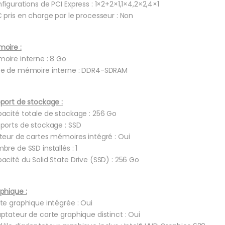
figurations de PCI Express : 1×2+2×1,1×4,2×2,4×1
 pris en charge par le processeur : Non
oire :
oire interne : 8 Go
e de mémoire interne : DDR4-SDRAM
port de stockage :
acité totale de stockage : 256 Go
ports de stockage : SSD
teur de cartes mémoires intégré : Oui
bre de SSD installés : 1
acité du Solid State Drive (SSD) : 256 Go
phique :
te graphique intégrée : Oui
ptateur de carte graphique distinct : Oui