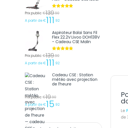
139
Note
4.75
Prix public
€
.
90
sur 5
111
A partir de
€
.
92
Aspirateur Balai Sans Fil
Flex 22.2V Livoo DOH138V
- Cadeau CSE Malin
139
Note
4.75
Prix public
€
.
90
sur 5
111
A partir de
€
.
92
Cadeau CSE : Station
météo avec projection
de l’heure
Po
19
Prix public
€
.
90
d
15
A partir de
€
.
92
Le
de 
Recherche pour :