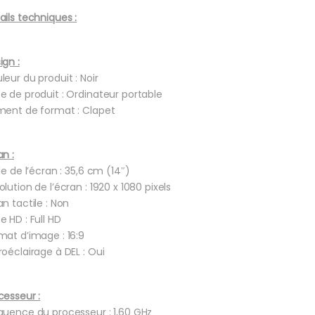
ails techniques :
ign :
leur du produit : Noir
e de produit : Ordinateur portable
ment de format : Clapet
an :
lle de l’écran : 35,6 cm (14″)
olution de l’écran : 1920 x 1080 pixels
an tactile : Non
e HD : Full HD
mat d’image : 16:9
roéclairage à DEL : Oui
cesseur :
quence du processeur : 1,60 GHz