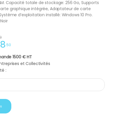
M. Capacité totale de stockage: 256 Go, Supports
Carte graphique intégrée, Adaptateur de carte
Système d’exploitation installé: Windows 10 Pro.
Noir
3
88
.
50
ande 1500 € HT
treprises et Collectivités
té :
MP2410 G2 MG 53DJ quantity
is