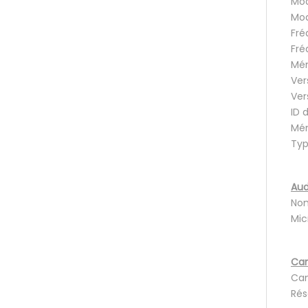
Mod
Mod
Fré
Fré
Mém
Ver
Ver
ID 
Mém
Typ
Aud
Nom
Mic
Cam
Cam
Rés