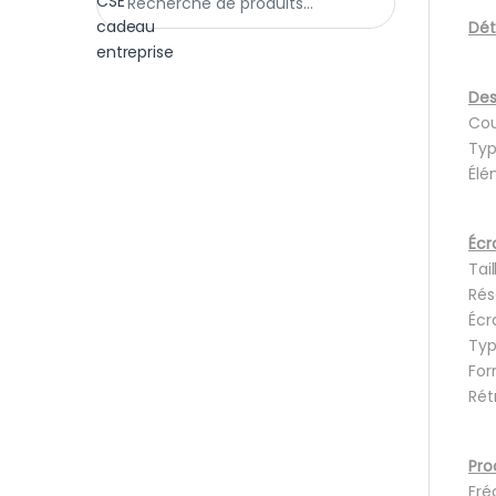
Dét
Des
Cou
Typ
Élé
Écr
Tai
Rés
Écr
Typ
For
Rét
Pro
Fré