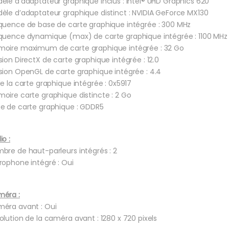
èle d’adaptateur graphique inclus : Intel® UHD Graphics 620
èle d’adaptateur graphique distinct : NVIDIA GeForce MX130
quence de base de carte graphique intégrée : 300 MHz
quence dynamique (max) de carte graphique intégrée : 1100 MHz
oire maximum de carte graphique intégrée : 32 Go
sion DirectX de carte graphique intégrée : 12.0
sion OpenGL de carte graphique intégrée : 4.4
de la carte graphique intégrée : 0x5917
oire carte graphique distincte : 2 Go
e de carte graphique : GDDR5
io :
bre de haut-parleurs intégrés : 2
rophone intégré : Oui
éra :
éra avant : Oui
olution de la caméra avant : 1280 x 720 pixels