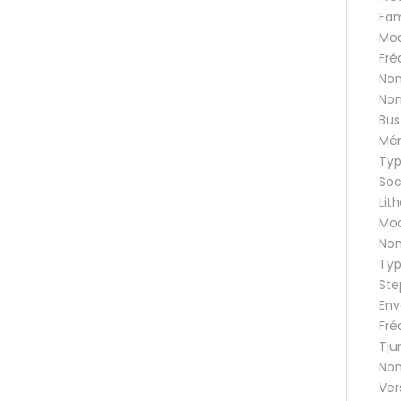
Fam
Mod
Fré
Nom
Nom
Bus
Mém
Typ
Soc
Lit
Mod
Nom
Typ
Ste
Env
Fré
Tju
Nom
Ver