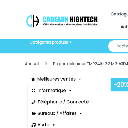
Skip to navigation
Skip to content
Catalog
Act
Search for
Accueil
Pc portable Acer TMP2410 G2 MG 53D
Meilleures ventes
-
20
Informatique
Téléphonie / Connecté
Bureaux / Affaires
Audio