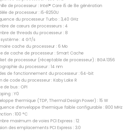
ille de processeur : Intel® Core i5 de 8e génération
èle de processeur : i5-8250U
quence du processeur Turbo : 3,40 GHz
bre de cœurs de processeurs : 4
bre de threads du processeur : 8
 système : 4 GT/s
oire cache du processeur : 6 Mo
e de cache de processeur : Smart Cache
ket de processeur (réceptable de processeur) : BGA 1356
hographie du processeur : 14 nm
es de fonctionnement du processeur : 64-bit
 de code du processeur : Kaby Lake R
e de bus : OPI
pping : Y0
eloppe thermique (TDP, Thermal Design Power) : 15 W
quence d’enveloppe thermique faible configurable : 800 MHz
nction : 100 °C
bre maximum de voies PCI Express : 12
sion des emplacements PCI Express : 3.0