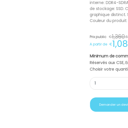
interne: DDR4-SDRA
de stockage: SSD. 
graphique distinct. 
Couleur du produit: 
1,360
Prix public
€
.
6
1,0
A partir de
€
Minimum de comm
Réservés aux CSE, En
Choisir votre quanti
Pc portable Acer T
Demander un dev