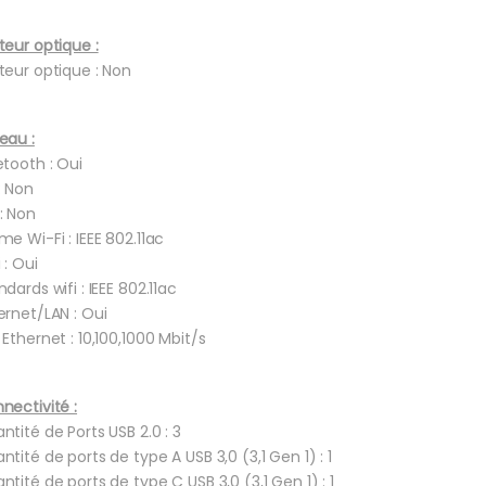
teur optique :
teur optique : Non
eau :
etooth : Oui
: Non
: Non
me Wi-Fi : IEEE 802.11ac
 : Oui
ndards wifi : IEEE 802.11ac
ernet/LAN : Oui
 Ethernet : 10,100,1000 Mbit/s
nectivité :
ntité de Ports USB 2.0 : 3
ntité de ports de type A USB 3,0 (3,1 Gen 1) : 1
ntité de ports de type C USB 3,0 (3,1 Gen 1) : 1