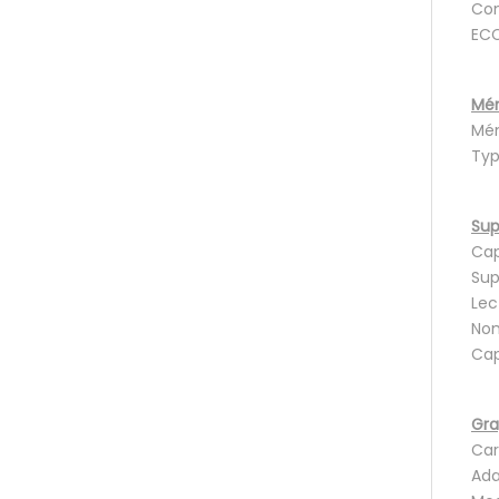
Con
ECC
Mém
Mém
Typ
Sup
Cap
Sup
Lec
Nom
Cap
Gra
Car
Ada