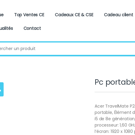
ue
Top Ventes CE
Cadeaux CE & CSE
Cadeau client
ualités
Contact
:
J
Pc portabl
%
Acer TravelMate P2
portable, Élément d
i5 de 8e génératio
processeur: 1,60 GHz
l’écran: 1920 x 108