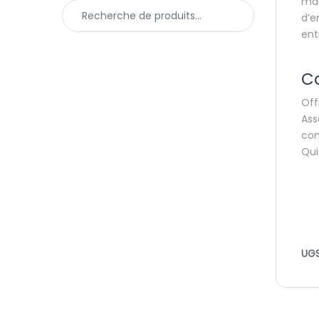
mar
Recherche pour :
d’e
ent
Ca
Off
Ass
con
Qui
UGS