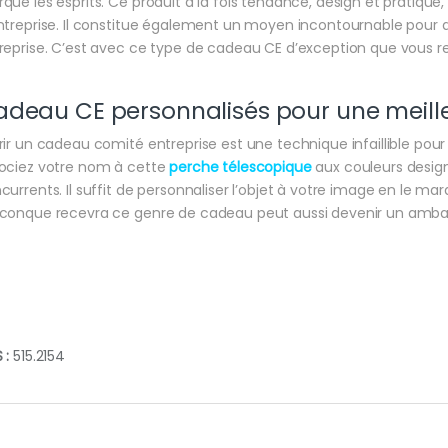
que les esprits. Ce produit à la fois tendance, design et pratique
ntreprise. Il constitue également un moyen incontournable pour dé
reprise. C’est avec ce type de cadeau CE d’exception que vous re
deau CE personnalisés pour une meilleur
rir un cadeau comité entreprise est une technique infaillible pou
ociez votre nom à cette
perche télescopique
aux couleurs desig
currents. Il suffit de personnaliser l’objet à votre image en le m
conque recevra ce genre de cadeau peut aussi devenir un amba
 :
515.2154