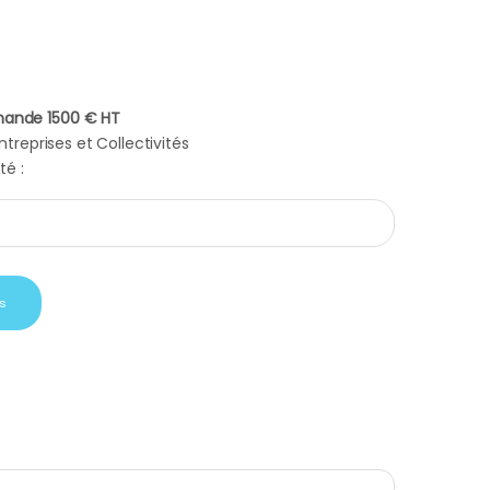
ande 1500 € HT
treprises et Collectivités
té :
e Asus quantity
s