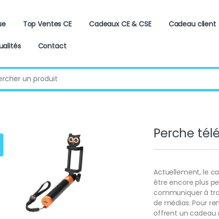
ue
Top Ventes CE
Cadeaux CE & CSE
Cadeau client
ualités
Contact
:
Perche tél
Actuellement, le ca
être encore plus p
communiquer à trave
de médias. Pour rem
offrent un cadeau c