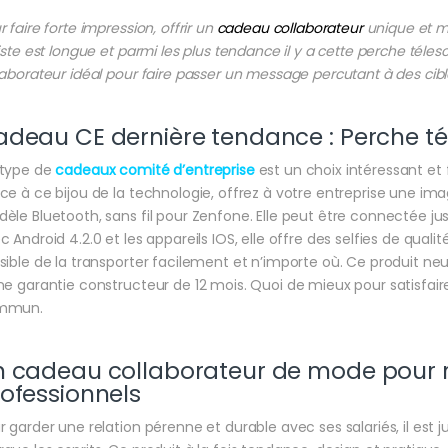
r faire forte impression, offrir un
cadeau collaborateur
unique et mo
liste est longue et parmi les plus tendance il y a cette perche téle
laborateur idéal pour faire passer un message percutant à des cible
deau CE dernière tendance : Perche t
type de
cadeaux comité d’entreprise
est un choix intéressant et
ce à ce bijou de la technologie, offrez à votre entreprise une image 
èle Bluetooth, sans fil pour Zenfone. Elle peut être connectée j
c Android 4.2.0 et les appareils IOS, elle offre des selfies de qualité
sible de la transporter facilement et n’importe où. Ce produit n
ne garantie constructeur de 12 mois. Quoi de mieux pour satisfai
mmun.
n cadeau collaborateur de mode pour 
ofessionnels
r garder une relation pérenne et durable avec ses salariés, il est 