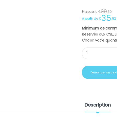
39
Prix public
€
.
80
35
A partir de
€
.
82
Minimum de comm
Réservés aux CSE, En
Choisir votre quanti
Perche téléscopiqu
Demander un devi
Description