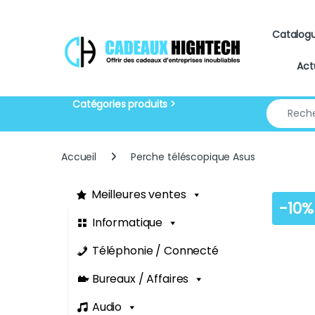
Skip to navigation
Skip to content
Catalog
Act
Search for
Accueil
Perche téléscopique Asus
Meilleures ventes
-
10%
Informatique
Téléphonie / Connecté
Bureaux / Affaires
Audio