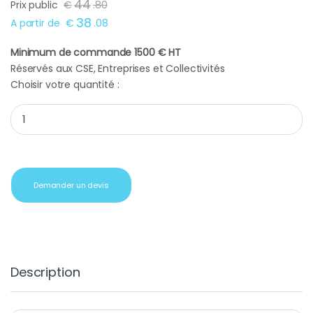
44
Prix public
€
.
80
38
A partir de
€
.
08
Minimum de commande 1500 € HT
Réservés aux CSE, Entreprises et Collectivités
Choisir votre quantité :
Pèse-personne Terraillon pop rose quantity
Demander un devis
Description