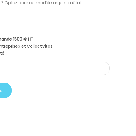
il ? Optez pour ce modèle argent métal.
ande 1500 € HT
treprises et Collectivités
té :
xe argent metal quantity
s