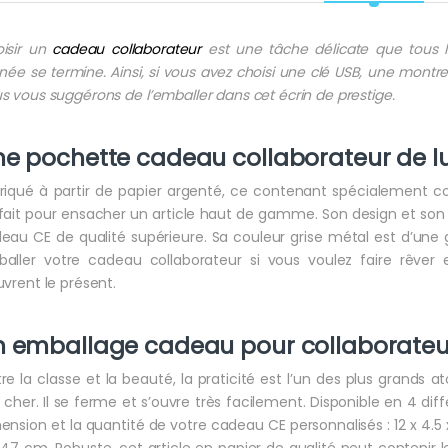
isir un
cadeau collaborateur
est une tâche délicate que tous 
nnée se termine. Ainsi, si vous avez choisi une clé USB, une mont
s vous suggérons de l’emballer dans cet écrin de prestige.
ne pochette
cadeau collaborateur
de l
riqué à partir de papier argenté, ce contenant spécialement c
fait pour ensacher un article haut de gamme. Son design et son cô
eau CE de qualité supérieure. Sa couleur grise métal est d’une 
aller votre cadeau collaborateur si vous voulez faire rêver e
uvrent le présent.
n emballage
cadeau pour collaborateu
re la classe et la beauté, la praticité est l’un des plus gran
 cher. Il se ferme et s’ouvre très facilement. Disponible en 4 diff
ension et la quantité de votre cadeau CE personnalisés : 12 x 4.5 
 47 cm. Robuste, cet article en papier de qualité peut contenir 