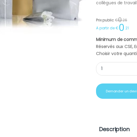
collègues de trava
0
Prix public
€
.
26
0
A partir de
€
.
21
Minimum de comm
Réservés aux CSE, En
Choisir votre quanti
Pochette cadeau lu
Demander un devi
Description