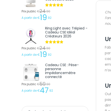
24
Note
4.75
Prix public
€
.
90
Cho
sur 5
19
l’a
A partir de
€
.
92
nou
Ring Light avec Trépied -
Cadeau CSE Idéal
Créateurs 2026
U
24
Fab
Note
4.75
Prix public
€
.
90
sur 5
19
par
A partir de
€
.
92
cad
emb
Cadeau CSE : Pèse-
personne
n’o
impédancemètre
connecté
59
U
Prix public
€
.
90
47
A partir de
€
.
92
Out
pas
dim
Recherche pour :
8 x