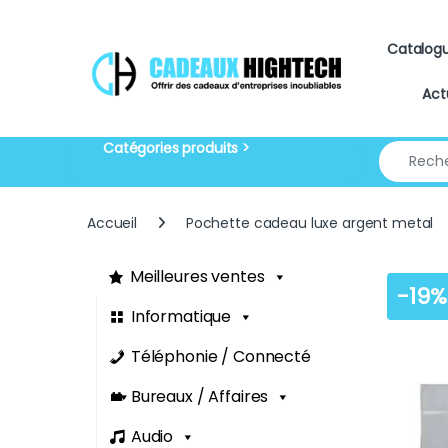
Skip to navigation
Skip to content
Catalog
Act
Search for
Accueil
Pochette cadeau luxe argent metal
Meilleures ventes
-
19%
Informatique
Téléphonie / Connecté
Bureaux / Affaires
Audio