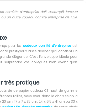
les
comités d’entreprise
doit accomplir lorsque
re ou un autre cadeau comite entreprise de luxe,
uxe
onçu pour les
cadeaux comité d’entreprise
est
té prestigieux laisse deviner qu’il contient un
grande élégance. C’est l’enveloppe idéale pour
t surprendre vos collègues bien avant qu’ils
r
très pratique
ds atouts de ce papier cadeau CE haut de gamme
érentes tailles, vous avez donc le choix selon la
x 20 cm, 17 x 7 x 35 cm, 24 x 6.5 x 41 cm ou 30 x
le
cadeau fin d’année entreprise
de votre choix