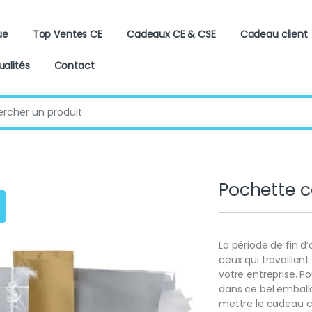
ue
Top Ventes CE
Cadeaux CE & CSE
Cadeau client
ualités
Contact
:
Pochette c
La période de fin d
ceux qui travaillen
votre entreprise. P
dans ce bel emball
mettre le cadeau co