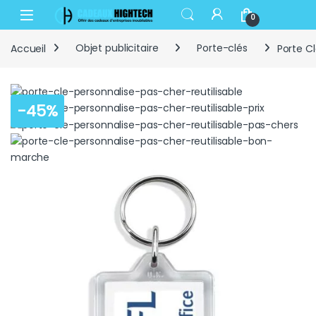
Skip to navigation
Skip to content
Open
0
Accueil
Objet publicitaire
Porte-clés
Porte Cl
-
45%