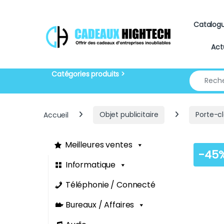
Skip to navigation
Skip to content
Catalog
Act
Search for
Accueil
Objet publicitaire
Porte-c
Meilleures ventes
-
45
Informatique
Téléphonie / Connecté
Bureaux / Affaires