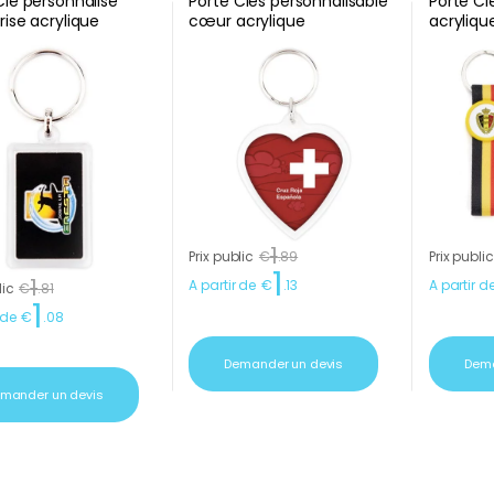
Clé personnalisé
Porte Clés personnalisable
Porte Cl
rise acrylique
cœur acrylique
acryliqu
1
Prix public
€
.
89
Prix public
1
1
A partir de
€
.
13
A partir d
lic
€
.
81
1
 de
€
.
08
Demander un devis
Dema
mander un devis