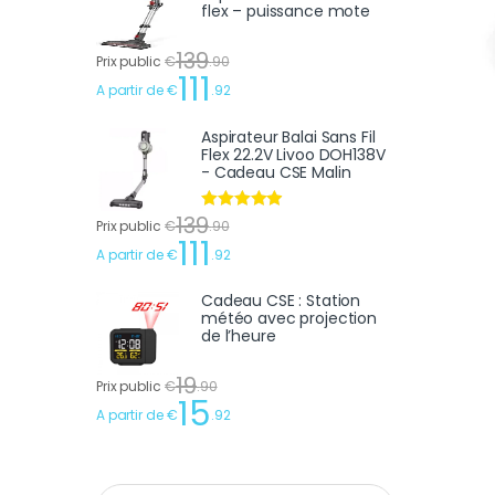
flex – puissance mote
139
Prix public
€
.
90
111
A partir de
€
.
92
Aspirateur Balai Sans Fil
Flex 22.2V Livoo DOH138V
- Cadeau CSE Malin
139
Note
4.75
Prix public
€
.
90
sur 5
111
A partir de
€
.
92
Cadeau CSE : Station
météo avec projection
de l’heure
19
Prix public
€
.
90
15
A partir de
€
.
92
Recherche pour :