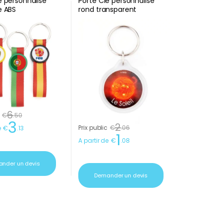
é personnalisé
Porte Clé personnalisé
e ABS
rond transparent
6
€
.
50
3
2
Prix public
€
.
06
e
€
.
13
1
A partir de
€
.
08
nder un devis
Demander un devis