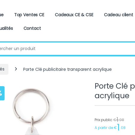
ue
Top Ventes CE
Cadeaux CE & CSE
Cadeau client
ualités
Contact
:
lés
Porte Clé publicitaire transparent acrylique
Porte Clé p
%
acrylique
1
Prix public
€
.
98
1
A partir de
€
.
08