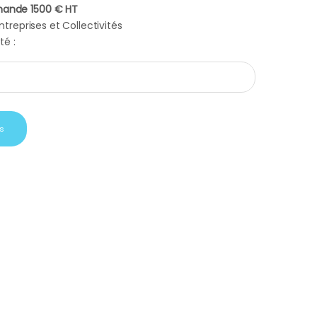
ande 1500 € HT
treprises et Collectivités
té :
re transparent acrylique quantity
s