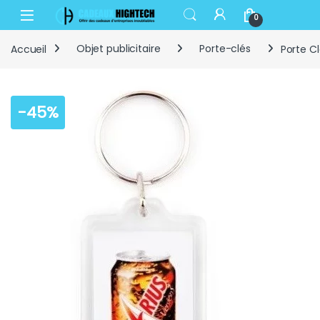
Skip to navigation
Skip to content
Open
0
Accueil
Objet publicitaire
Porte-clés
Porte Cl
-
45%