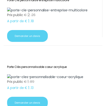
Porte Clé personnalisé entreprise multicolore
2
Prix public
€
.
26
1
A partir de
€
.
18
Demander un devis
Porte Clés personnalisable cœur acrylique
1
Prix public
€
.
89
1
A partir de
€
.
13
Demander un devis