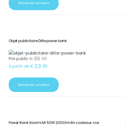
Demander un devis
Objet publicitaire Ditte power bank
39
Prix public
€
.
90
23
A partir de
€
.
95
Demander un devis
Power Bank Xiaomi Mi 50W 20000mAh cadeaux cse