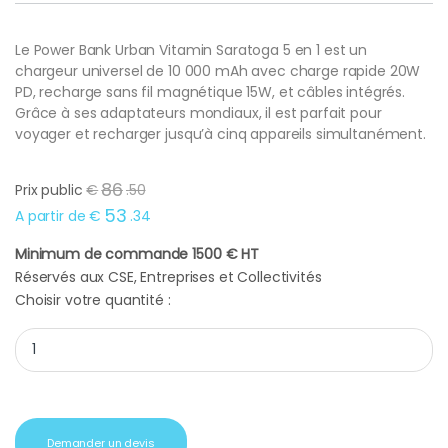
Le Power Bank Urban Vitamin Saratoga 5 en 1 est un
chargeur universel de 10 000 mAh avec charge rapide 20W
PD, recharge sans fil magnétique 15W, et câbles intégrés.
Grâce à ses adaptateurs mondiaux, il est parfait pour
voyager et recharger jusqu’à cinq appareils simultanément.
86
Prix public
€
.
50
53
A partir de
€
.
34
Minimum de commande 1500 € HT
Réservés aux CSE, Entreprises et Collectivités
Choisir votre quantité :
Power Bank Urban Vitamin Chargeur universel 5 en 1 Saratoga c
Demander un devis