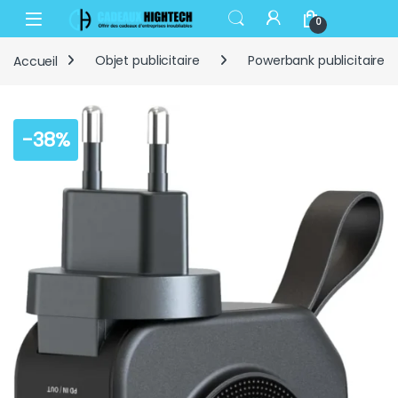
Skip to navigation
Skip to content
Open
0
Accueil
Objet publicitaire
Powerbank publicitaire
-
38%