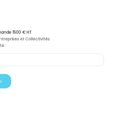
ande 1500 € HT
treprises et Collectivités
té :
é noir mat quantity
is