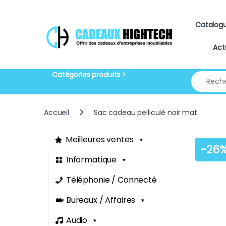
Skip to navigation
Skip to content
Catalog
Act
Search for
Accueil
Sac cadeau pelliculé noir mat
Meilleures ventes
-
26
Informatique
Téléphonie / Connecté
Bureaux / Affaires
Audio