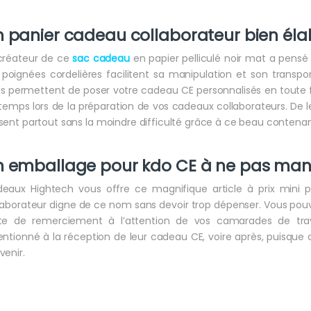
n panier
cadeau collaborateur
bien éla
créateur de ce
sac cadeau
en papier pelliculé noir mat a pensé à
 poignées cordelières facilitent sa manipulation et son transpor
s permettent de poser votre cadeau CE personnalisés en toute fa
temps lors de la préparation de vos cadeaux collaborateurs. De 
sent partout sans la moindre difficulté grâce à ce beau contenan
n emballage pour
kdo CE
à ne pas ma
eaux Hightech vous offre ce magnifique article à prix mini
laborateur digne de ce nom sans devoir trop dépenser. Vous pouv
te de remerciement à l’attention de vos camarades de trava
entionné à la réception de leur cadeau CE, voire après, puisque 
venir.