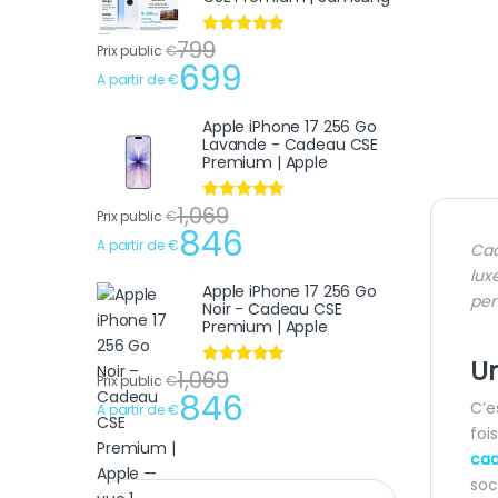
799
Note
4.75
Prix public
€
sur 5
699
A partir de
€
Apple iPhone 17 256 Go
Lavande - Cadeau CSE
Premium | Apple
1,069
Note
4.75
Prix public
€
sur 5
846
A partir de
€
Cad
lux
Apple iPhone 17 256 Go
pen
Noir - Cadeau CSE
Premium | Apple
U
1,069
Note
4.75
Prix public
€
sur 5
846
C’e
A partir de
€
foi
cad
soc
Recherche pour :