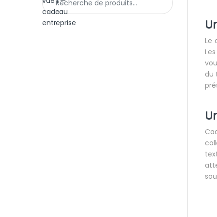
U
Le 
Les
vou
du 
pré
U
Cad
col
tex
att
sou