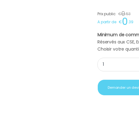
0
Prix public
€
.
53
0
A partir de
€
.
39
Minimum de comm
Réservés aux CSE, En
Choisir votre quanti
Sac cadeau pellicul
Demander un dev