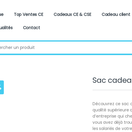
ue
Top Ventes CE
Cadeaux CE & CSE
Cadeau client
ualités
Contact
:
Sac cadeau
%
Découvrez ce sac ca
qualité supérieur
d’entreprise qui ch
vous avez déjà trou
les salariés de votr