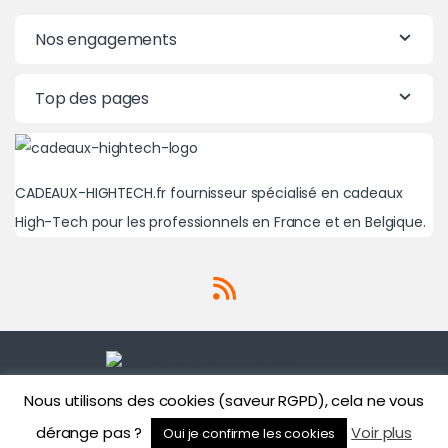
Nos engagements
Top des pages
CADEAUX-HIGHTECH.fr fournisseur spécialisé en cadeaux
High-Tech pour les professionnels en France et en Belgique.
Nous utilisons des cookies (saveur RGPD), cela ne vous
Une question? Un besoin?
01 71 43 43 86
dérange pas ?
Voir plus
Oui je confirme les cookies