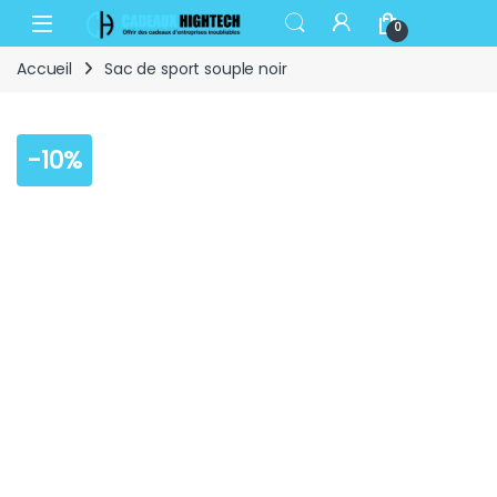
Skip to navigation
Skip to content
Open
0
Accueil
Sac de sport souple noir
-
10%