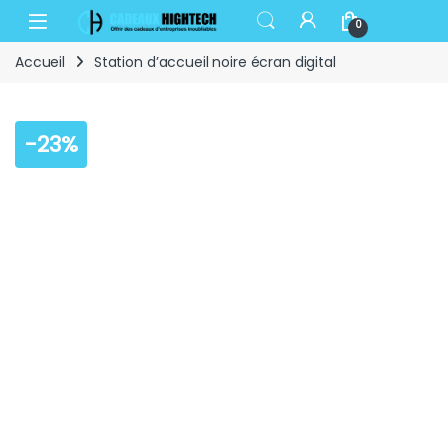
Skip to navigation
Skip to content
Open
0
Accueil
Station d’accueil noire écran digital
-
23%