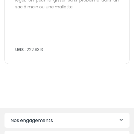
léger, on peut le glisser sans problème dans un
sac à main ou une mallette.
UGS :
222.9313
Nos engagements