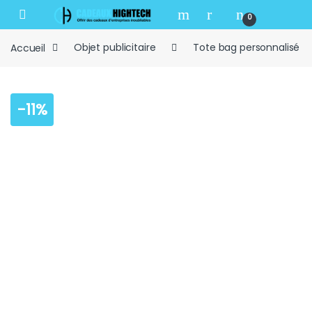
Skip to navigation
Skip to content
Open
0
Accueil
Objet publicitaire
Tote bag personnalisé
-
11%