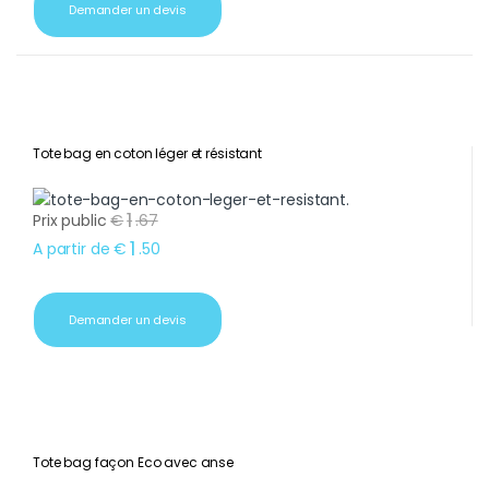
Demander un devis
Tote bag en coton léger et résistant
1
Prix public
€
.
67
1
A partir de
€
.
50
Demander un devis
Tote bag façon Eco avec anse