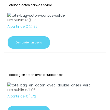
Tote bag coton canvas solide
3
Prix public
€
.
54
2
A partir de
€
.
95
Demander un devis
Tote bag en coton avec double anses
1
Prix public
€
.
96
1
A partir de
€
.
72