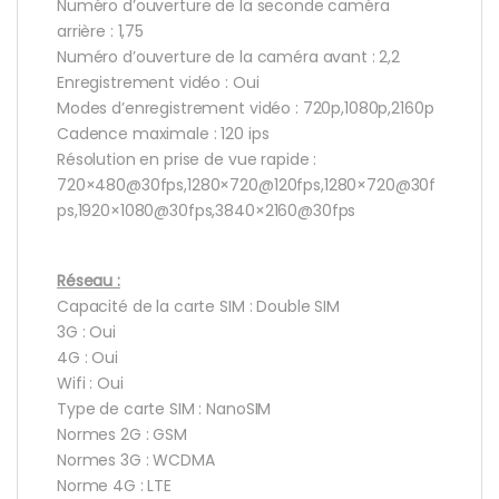
Numéro d’ouverture de la seconde caméra
arrière : 1,75
Numéro d’ouverture de la caméra avant : 2,2
Enregistrement vidéo : Oui
Modes d’enregistrement vidéo : 720p,1080p,2160p
Cadence maximale : 120 ips
Résolution en prise de vue rapide :
720×480@30fps,1280×720@120fps,1280×720@30f
ps,1920×1080@30fps,3840×2160@30fps
Réseau :
Capacité de la carte SIM : Double SIM
3G : Oui
4G : Oui
Wifi : Oui
Type de carte SIM : NanoSIM
Normes 2G : GSM
Normes 3G : WCDMA
Norme 4G : LTE