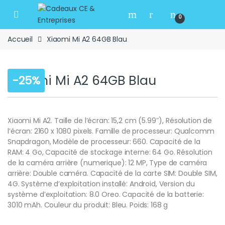
Skip to navigation
Skip to content
Open
0
Accueil
Xiaomi Mi A2 64GB Blau
Xiaomi Mi A2 64GB Blau
-
25%
Xiaomi Mi A2. Taille de l’écran: 15,2 cm (5.99″), Résolution de
l’écran: 2160 x 1080 pixels. Famille de processeur: Qualcomm
Snapdragon, Modèle de processeur: 660. Capacité de la
RAM: 4 Go, Capacité de stockage interne: 64 Go. Résolution
de la caméra arrière (numerique): 12 MP, Type de caméra
arrière: Double caméra. Capacité de la carte SIM: Double SIM,
4G. Système d’exploitation installé: Android, Version du
système d’exploitation: 8.0 Oreo. Capacité de la batterie:
3010 mAh. Couleur du produit: Bleu. Poids: 168 g