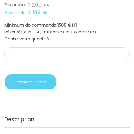
266
Prix public
€
.
44
199
A partir de
€
.
83
Minimum de commande 1500 € HT
Réservés aux CSE, Entreprises et Collectivités
Choisir votre quantité :
Xiaomi Mi A2 64GB Blau quantity
Demander un devis
Description