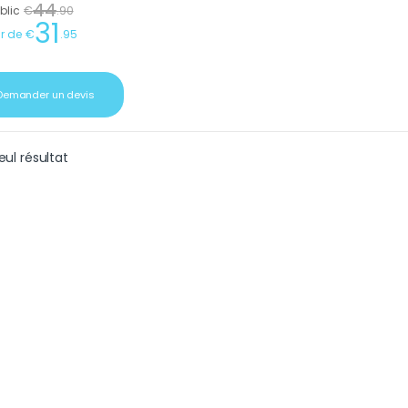
44
ublic
€
.
90
31
ir de
€
.
95
Demander un devis
seul résultat