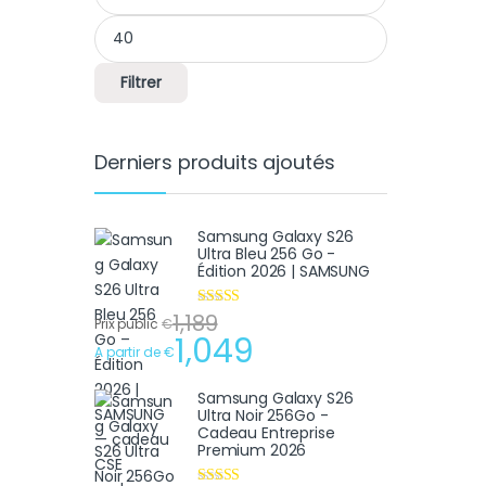
Filtrer
Derniers produits ajoutés
Samsung Galaxy S26
Ultra Bleu 256 Go -
Édition 2026 | SAMSUNG
1,189
Note
4.75
Prix public
€
sur 5
1,049
A partir de
€
Samsung Galaxy S26
Ultra Noir 256Go -
Cadeau Entreprise
Premium 2026