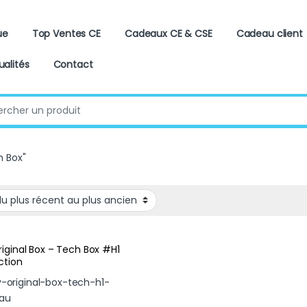
ue
Top Ventes CE
Cadeaux CE & CSE
Cadeau client
ualités
Contact
:
h Box"
iginal Box – Tech Box #H1
ction