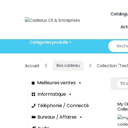
Skip to navigation
Skip to content
Catalog
Act
Search for
Accueil
Box cadeau
Collection "Tec
Meilleures ventes
Informatique
My Or
Téléphonie / Connecté
Colle
Bureaux / Affaires