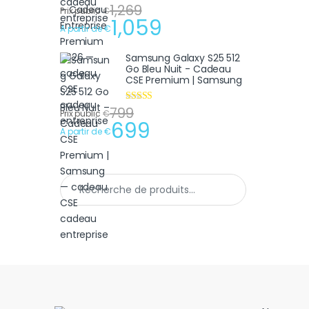
1,269
Note
4.75
Prix public
€
sur 5
1,059
A partir de
€
Samsung Galaxy S25 512
Go Bleu Nuit - Cadeau
CSE Premium | Samsung
799
Note
4.75
Prix public
€
sur 5
699
A partir de
€
Recherche pour :