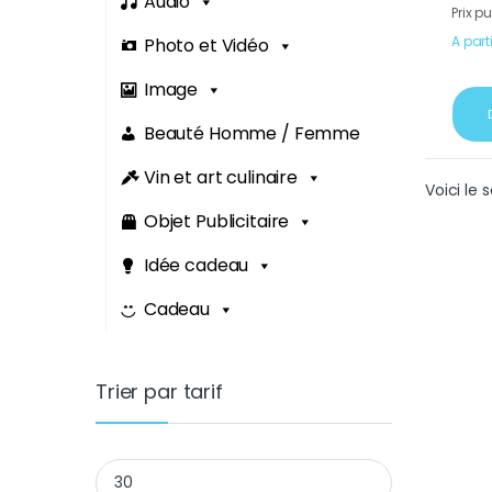
Audio
Prix p
A part
Photo et Vidéo
Image
Beauté Homme / Femme
Vin et art culinaire
Voici le 
Objet Publicitaire
Idée cadeau
Cadeau
Trier par tarif
Prix min
Prix max