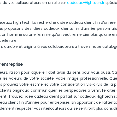
s de vos collaborateurs en un clic sur
cadeaux-Hightech.fr
spécia
cadeaux high tech
.
La recherche d’idée cadeau client fin d’année
us proposons des idées cadeaux clients fin d’année personnalisée
t un homme ou une femme qu’on veut remercier plus qu’une entrep
perle rare.
nt durable et original à vos collaborateurs à travers notre catalog
d’entreprise
eurs, raison pour laquelle il doit avoir du sens pour vous aussi. Ca
 les valeurs de votre société, votre image professionnelle. Qu
us prouvez votre estime et votre considération vis-à-vis de la p
clients originaux, communiquer les perspectives à venir, félici
t. Trouvez l’idée cadeau client parfait sur cadeaux Hightech sp
eau client fin d’année pour entreprises. En apportant de l’atten
mplement respecter vos interlocuteurs qui se sentiront plus consid