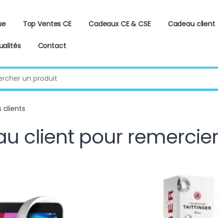
ue
Top Ventes CE
Cadeaux CE & CSE
Cadeau client
ualités
Contact
:
 clients
u client pour remercier 