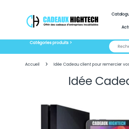
Skip to navigation
Skip to content
Catalog
Act
Search for
Accueil
Idée Cadeau client pour remercier vos
Idée Cadea